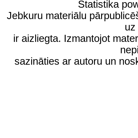
Statistika p
Jebkuru materiālu pārpublic
uz 
ir aizliegta. Izmantojot materi
nep
sazināties ar autoru un no