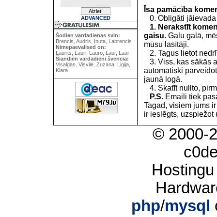
Īsa pamācība kome
0. Obligāti jāievada
ADVANCED
1. Nerakstīt koment
gaisu.
Galu galā, mēs
Šodien vardadienas svin:
Brencis, Audris, Inuta, Labrencis
mūsu lasītāji.
Nimepaevalised on:
2. Tagus lietot nedrīk
Laurits, Lauri, Lauro, Laur, Laar
Šiandien vardadieni švencia:
3. Viss, kas sākās 
Visalgas, Visvilė, Zuzana, Ligija,
automātiski pārveidot
Klara
jaunā logā.
4. Skatīt nullto, pirm
P.S.
Emaili tiek pa
Tagad, visiem jums i
ir ieslēgts, uzspiežot 
© 2000-
c0d
Hostingu
Hardwar
php
/
mysql