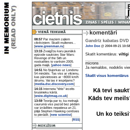
08:57
Par maziem zaļiem
Gandrīz kabatas DVD 
cilvēciņiem. Skatīt multenes...
John Doe
@ 2004-09-21 10:5
[
www.greenman.ru
]
13:15
Zvaigžņu karu jaunākā
Skatīt komentārus:
viltīgi
epizode sauksies Star Wars:
Revenge of the Sith un
noskatīties to varēsim 2005.
microns
gada maijā. [
yahoo news
]
Ja nemaldos, nodoklis vien
14:51
No Ņujorkas uz Londonu
54 minūtēs. Tas viss ar vilcienu,
Skatīt visus komentārus
kas pārvietosies ar ~8000 km/h
ātrumu. Vai tas ir iespējams?
[
media.dsc.discovery.com
]
Kā tevi sauk
14:15
Interneta "tētis" iecelts
bruņinieku kārtā.
[
www.digitmag.co.uk
]
Kāds tev meil
13:59
Teorija par to, ka melnajā
caurumā viss pazūd bez pēdām
var izrādīties nepatiesa un 21.
jūlijā Stephen Hawking centīsies
Un ko teiks
to pierādīt. [
new scientist
]
[
RSS
]