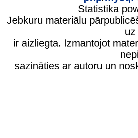
Statistika p
Jebkuru materiālu pārpublic
uz 
ir aizliegta. Izmantojot materi
nep
sazināties ar autoru un no