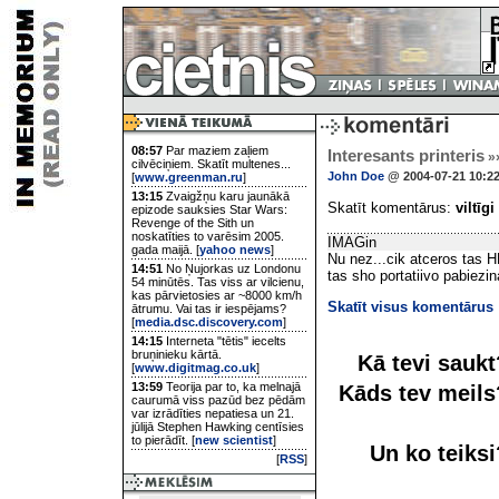
08:57
Par maziem zaļiem
Interesants printeris
»
cilvēciņiem. Skatīt multenes...
John Doe
@ 2004-07-21 10:2
[
www.greenman.ru
]
13:15
Zvaigžņu karu jaunākā
Skatīt komentārus:
viltīgi
epizode sauksies Star Wars:
Revenge of the Sith un
noskatīties to varēsim 2005.
IMAGin
gada maijā. [
yahoo news
]
Nu nez...cik atceros tas H
14:51
No Ņujorkas uz Londonu
tas sho portatiivo pabiezin
54 minūtēs. Tas viss ar vilcienu,
kas pārvietosies ar ~8000 km/h
Skatīt visus komentārus
ātrumu. Vai tas ir iespējams?
[
media.dsc.discovery.com
]
14:15
Interneta "tētis" iecelts
bruņinieku kārtā.
Kā tevi sauk
[
www.digitmag.co.uk
]
13:59
Teorija par to, ka melnajā
Kāds tev meil
caurumā viss pazūd bez pēdām
var izrādīties nepatiesa un 21.
jūlijā Stephen Hawking centīsies
to pierādīt. [
new scientist
]
Un ko teiks
[
RSS
]