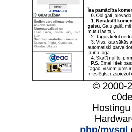
Īsa pamācība kome
ADVANCED
0. Obligāti jāievada
1. Nerakstīt koment
Šodien vardadienas svin:
Askolds, Aisma
gaisu.
Galu galā, mēs
Nimepaevalised on:
mūsu lasītāji.
Laine, Laina, Lainela, Laini, Laive,
Laivi
2. Tagus lietot nedrīk
Šiandien vardadieni švencia:
3. Viss, kas sākās 
Drąsutis, Jogilė, Kajetonas,
Klaudija, Sikstas
automātiski pārveidot
jaunā logā.
4. Skatīt nullto, pirm
P.S.
Emaili tiek pa
Tagad, visiem jums i
ir ieslēgts, uzspiežot 
© 2000-
c0d
Hostingu
Hardwar
php
/
mysql