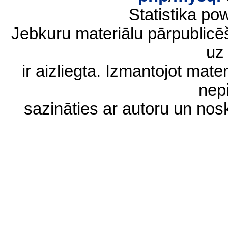
Statistika p
Jebkuru materiālu pārpublic
uz 
ir aizliegta. Izmantojot materi
nep
sazināties ar autoru un no