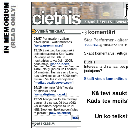
08:57
Par maziem zaļiem
Star Performer - alter
cilvēciņiem. Skatīt multenes...
John Doe
@ 2004-07-19 11:11
[
www.greenman.ru
]
13:15
Zvaigžņu karu jaunākā
Skatīt komentārus:
viltīgi
epizode sauksies Star Wars:
Revenge of the Sith un
noskatīties to varēsim 2005.
Budzis
gada maijā. [
yahoo news
]
Interesants dizainaa, bet p
14:51
No Ņujorkas uz Londonu
jautajums?
54 minūtēs. Tas viss ar vilcienu,
kas pārvietosies ar ~8000 km/h
Skatīt visus komentārus
ātrumu. Vai tas ir iespējams?
[
media.dsc.discovery.com
]
14:15
Interneta "tētis" iecelts
bruņinieku kārtā.
Kā tevi sauk
[
www.digitmag.co.uk
]
13:59
Teorija par to, ka melnajā
Kāds tev meil
caurumā viss pazūd bez pēdām
var izrādīties nepatiesa un 21.
jūlijā Stephen Hawking centīsies
to pierādīt. [
new scientist
]
Un ko teiks
[
RSS
]