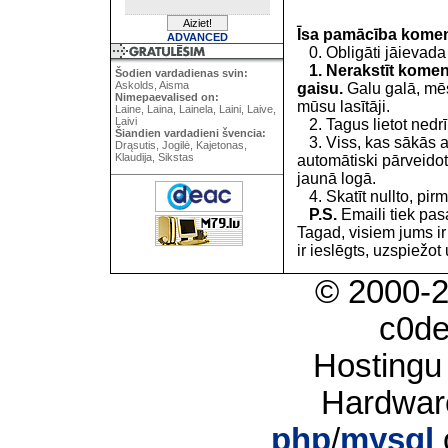
Īsa pamācība kome
ADVANCED
0. Obligāti jāievada
1. Nerakstīt koment
Šodien vardadienas svin:
Askolds, Aisma
gaisu.
Galu galā, mēs
Nimepaevalised on:
mūsu lasītāji.
Laine, Laina, Lainela, Laini, Laive,
Laivi
2. Tagus lietot nedrīk
Šiandien vardadieni švencia:
3. Viss, kas sākās 
Drąsutis, Jogilė, Kajetonas,
Klaudija, Sikstas
automātiski pārveidot
jaunā logā.
4. Skatīt nullto, pirm
P.S.
Emaili tiek pa
Tagad, visiem jums i
ir ieslēgts, uzspiežot 
© 2000-
c0d
Hostingu
Hardwar
php
/
mysql