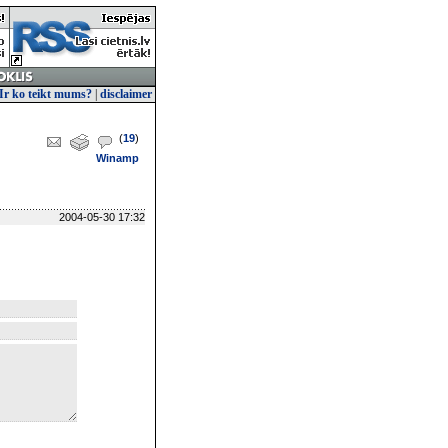
Ir ko teikt mums?
|
disclaimer
(
19
)
Winamp
2004-05-30 17:32