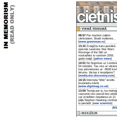
08:57
Par maziem zaļiem
cilvēciņiem. Skatīt multenes...
[
www.greenman.ru
]
13:15
Zvaigžņu karu jaunākā
epizode sauksies Star Wars:
Revenge of the Sith un
noskatīties to varēsim 2005.
gada maijā. [
yahoo news
]
14:51
No Ņujorkas uz London
54 minūtēs. Tas viss ar vilcien
kas pārvietosies ar ~8000 km/
ātrumu. Vai tas ir iespējams?
[
media.dsc.discovery.com
]
14:15
Interneta "tētis" iecelts
bruņinieku kārtā.
[
www.digitmag.co.uk
]
13:59
Teorija par to, ka melnaj
caurumā viss pazūd bez pēd
var izrādīties nepatiesa un 21.
jūlijā Stephen Hawking centīsi
to pierādīt. [
new scientist
]
[
RS