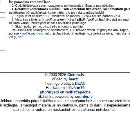
Īsa pamācība komentēšanā:
0. Obligāti jāievada savs nosaukums un komentārs. Epasts nav obligāts.
1. Nerakstīt komentāros bullšitu. Tādi komentāri tiks dzēsti, lai nemaitātu gai
nevēlamies būt atbildīgi par komentāriem, jo tos raksta mūsu lasītāji.
2. Tagus lietot nedrīkst. T.i. - vienkārši nesanāks :) Visi
<
arī tiks parādīti kā
<
.
3. Viss, kas sākās ar
http://
un
www.
(kā arī
e2k://
,
ftp://
un
ftp.
) tiks daiļi un aut
uz kura varās uzklikšķināt un viss atvērsies jaunā logā.
4. Skatīt nullto, pirmo, otro, trešo un ceturto punktu.
P.S.
Emaili tiek pasargāti no spambotiem, kuri browsē webu un grābj tos ārā. Tagad, 
adrese -
no@spam.org
, taču, ja JavaScript ir ieslēgts, uzspiežot uz nika, meils tiks 
viltīgi, ne?
© 2000-2026
Cietnis.lv
.
c0ded by
laacz
Hostingu piedāvā
DEAC
Hardware piedāvā
m79
php
/
mysql
on
redhat
/
apache
Statistika powered by
counter.lv
Jebkuru materiālu pārpublicēšana vai izmantošana bez atsauces uz cietnis.l
ir aizliegta. Izmantojot materiālus no cietnis.lv, pirms to darīt, ir nepieciešam
sazināties ar autoru un noskaidrot izmantošanas noteikumus.