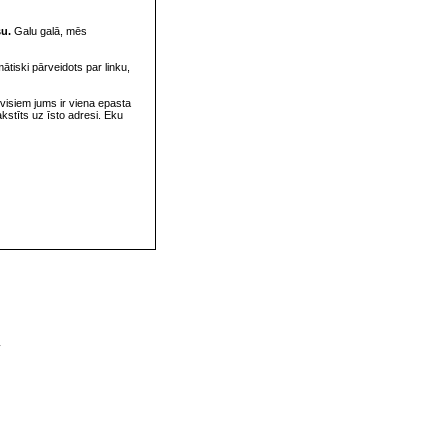
su.
Galu galā, mēs
omātiski pārveidots par linku,
visiem jums ir viena epasta
rakstīts uz īsto adresi. Eku
v
s