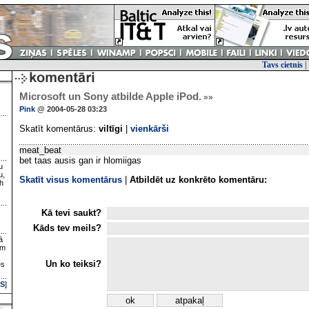
Tavs cietnis
|
Microsoft un Sony atbilde Apple iPod.
»»
Pink
@ 2004-05-28 03:23
Skatīt komentārus:
viltīgi
|
vienkārši
meat_beat
bet taas ausis gan ir hlomiigas
u
u,
Skatīt visus komentārus
|
Atbildēt uz konkrēto komentāru:
h
Kā tevi saukt?
Kāds tev meils?
ā
ām
Un ko teiksi?
es
S
]