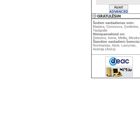
ADVANCED
Šodien vardadienas svin:
Madara, Genoveva, Ģedimins,
Tautgodis
Nimepaevalised on:
Deboora, Imma, Melita, Mesike
Šiandien vardadieni švencia:
Norimantas, Aistė, Laurynas,
Asterija (Astra)