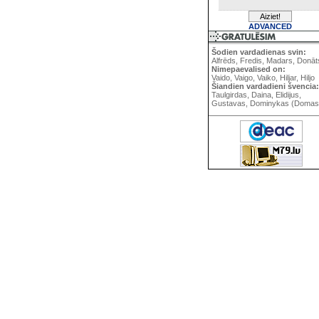
ADVANCED
Šodien vardadienas svin:
Alfrēds, Fredis, Madars, Donāt
Nimepaevalised on:
Vaido, Vaigo, Vaiko, Hiljar, Hiljo
Šiandien vardadieni švencia:
Taulgirdas, Daina, Elidijus,
Gustavas, Dominykas (Domas