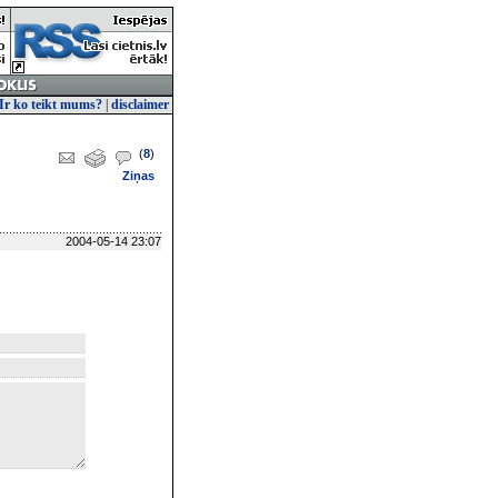
Ir ko teikt mums?
|
disclaimer
(
8
)
Ziņas
2004-05-14 23:07