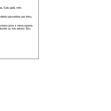
su.
Galu galā, mēs
omātiski pārveidots par linku,
visiem jums ir viena epasta
rakstīts uz īsto adresi. Eku
v
s