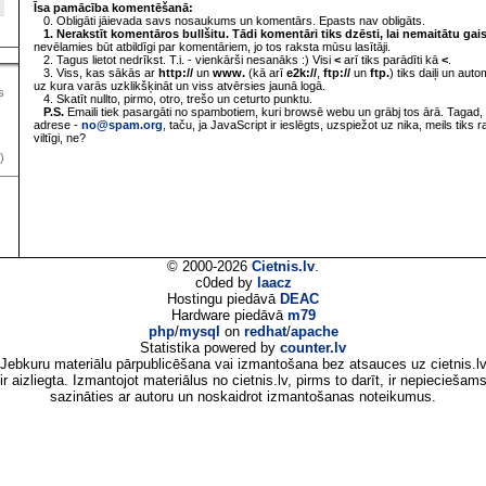
Īsa pamācība komentēšanā:
0. Obligāti jāievada savs nosaukums un komentārs. Epasts nav obligāts.
1. Nerakstīt komentāros bullšitu. Tādi komentāri tiks dzēsti, lai nemaitātu gai
nevēlamies būt atbildīgi par komentāriem, jo tos raksta mūsu lasītāji.
2. Tagus lietot nedrīkst. T.i. - vienkārši nesanāks :) Visi
<
arī tiks parādīti kā
<
.
3. Viss, kas sākās ar
http://
un
www.
(kā arī
e2k://
,
ftp://
un
ftp.
) tiks daiļi un aut
uz kura varās uzklikšķināt un viss atvērsies jaunā logā.
s
4. Skatīt nullto, pirmo, otro, trešo un ceturto punktu.
P.S.
Emaili tiek pasargāti no spambotiem, kuri browsē webu un grābj tos ārā. Tagad, 
adrese -
no@spam.org
, taču, ja JavaScript ir ieslēgts, uzspiežot uz nika, meils tiks 
viltīgi, ne?
)
© 2000-2026
Cietnis.lv
.
c0ded by
laacz
Hostingu piedāvā
DEAC
Hardware piedāvā
m79
php
/
mysql
on
redhat
/
apache
Statistika powered by
counter.lv
Jebkuru materiālu pārpublicēšana vai izmantošana bez atsauces uz cietnis.l
ir aizliegta. Izmantojot materiālus no cietnis.lv, pirms to darīt, ir nepieciešam
sazināties ar autoru un noskaidrot izmantošanas noteikumus.