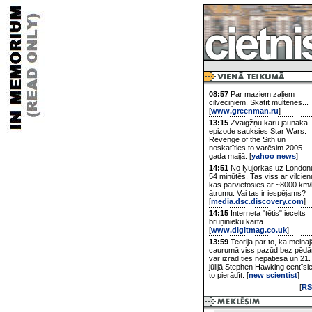
08:57
Par maziem zaļiem
cilvēciņiem. Skatīt multenes...
[
www.greenman.ru
]
13:15
Zvaigžņu karu jaunākā
epizode sauksies Star Wars:
Revenge of the Sith un
noskatīties to varēsim 2005.
gada maijā. [
yahoo news
]
14:51
No Ņujorkas uz London
54 minūtēs. Tas viss ar vilcien
kas pārvietosies ar ~8000 km/
ātrumu. Vai tas ir iespējams?
[
media.dsc.discovery.com
]
14:15
Interneta "tētis" iecelts
bruņinieku kārtā.
[
www.digitmag.co.uk
]
13:59
Teorija par to, ka melnaj
caurumā viss pazūd bez pēd
var izrādīties nepatiesa un 21.
jūlijā Stephen Hawking centīsi
to pierādīt. [
new scientist
]
[
RS