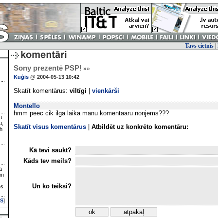
Tavs cietnis
|
Sony prezentē PSP!
»»
Kuģis
@ 2004-05-13 10:42
Skatīt komentārus:
viltīgi
|
vienkārši
Montello
hmm peec cik ilga laika manu komentaaru nonjems???
u
u,
Skatīt visus komentārus
|
Atbildēt uz konkrēto komentāru:
h
Kā tevi saukt?
Kāds tev meils?
ā
ām
Un ko teiksi?
es
S
]