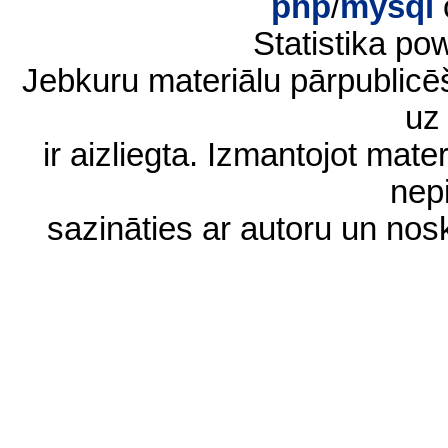
php
/
mysql
Statistika p
Jebkuru materiālu pārpublic
uz 
ir aizliegta. Izmantojot materi
nep
sazināties ar autoru un no