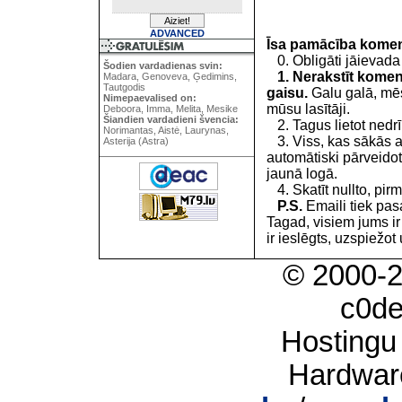
ADVANCED
Īsa pamācība kome
0. Obligāti jāievada
Šodien vardadienas svin:
1. Nerakstīt koment
Madara, Genoveva, Ģedimins,
Tautgodis
gaisu.
Galu galā, mēs
Nimepaevalised on:
mūsu lasītāji.
Deboora, Imma, Melita, Mesike
Šiandien vardadieni švencia:
2. Tagus lietot nedrīk
Norimantas, Aistė, Laurynas,
3. Viss, kas sākās 
Asterija (Astra)
automātiski pārveidot
jaunā logā.
4. Skatīt nullto, pirm
P.S.
Emaili tiek pa
Tagad, visiem jums i
ir ieslēgts, uzspiežot 
© 2000-
c0d
Hostingu
Hardwar