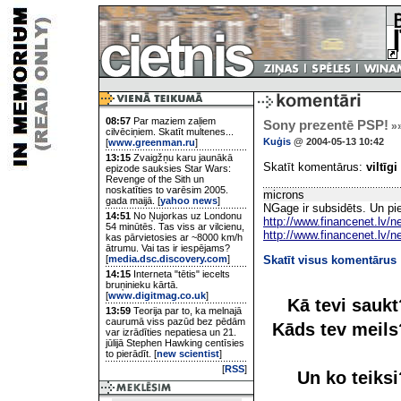
08:57
Par maziem zaļiem
Sony prezentē PSP!
»
cilvēciņiem. Skatīt multenes...
Kuģis
@ 2004-05-13 10:42
[
www.greenman.ru
]
13:15
Zvaigžņu karu jaunākā
Skatīt komentārus:
viltīgi
epizode sauksies Star Wars:
Revenge of the Sith un
noskatīties to varēsim 2005.
microns
gada maijā. [
yahoo news
]
NGage ir subsidēts. Un pie
14:51
No Ņujorkas uz Londonu
http://www.financenet.lv
54 minūtēs. Tas viss ar vilcienu,
http://www.financenet.lv
kas pārvietosies ar ~8000 km/h
ātrumu. Vai tas ir iespējams?
[
media.dsc.discovery.com
]
Skatīt visus komentārus
14:15
Interneta "tētis" iecelts
bruņinieku kārtā.
[
www.digitmag.co.uk
]
Kā tevi sauk
13:59
Teorija par to, ka melnajā
caurumā viss pazūd bez pēdām
Kāds tev meil
var izrādīties nepatiesa un 21.
jūlijā Stephen Hawking centīsies
to pierādīt. [
new scientist
]
[
RSS
]
Un ko teiks