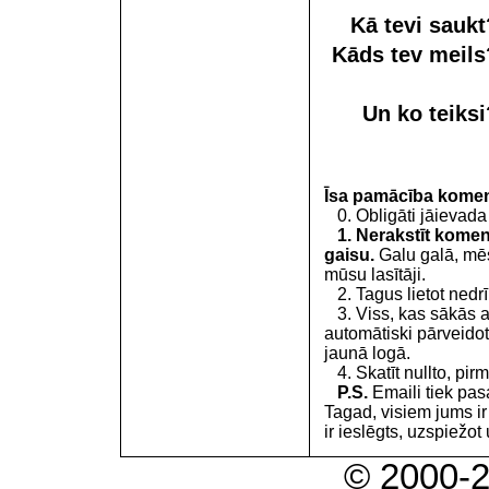
Kā tevi sauk
Kāds tev meil
Un ko teiks
Īsa pamācība kome
0. Obligāti jāievada
1. Nerakstīt koment
gaisu.
Galu galā, mēs
mūsu lasītāji.
2. Tagus lietot nedrīk
3. Viss, kas sākās 
automātiski pārveidot
jaunā logā.
4. Skatīt nullto, pirm
P.S.
Emaili tiek pa
Tagad, visiem jums i
ir ieslēgts, uzspiežot 
© 2000-