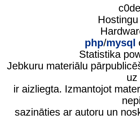
c0d
Hostingu
Hardwar
php
/
mysql
Statistika p
Jebkuru materiālu pārpublic
uz 
ir aizliegta. Izmantojot materi
nep
sazināties ar autoru un no