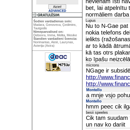
nevienam īsti nav
bet, lai atpelnīt
ADVANCED
normāliem darba 
Lupus
Šodien vardadienas svin:
Nu to N-Gae pat 
Madara, Genoveva, Ģedimins,
Tautgodis
nokia telefons de
Nimepaevalised on:
Deboora, Imma, Melita, Mesike
ielikts (ražošana
Šiandien vardadieni švencia:
Norimantas, Aistė, Laurynas,
ar to kādā ātrumā
Asterija (Astra)
kā tas otrs plak
ko īpašu neizcēlā
microns
NGage ir subsidē
http://www.fina
http://www.fina
Montello
a mnje vsjo pohu
Montello
hmm peec cik il
besii speeles
Cik tam suudam t
un nav ko dariit