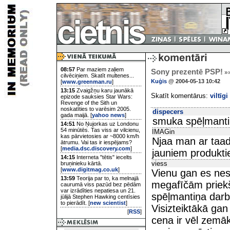
08:57
Par maziem zaļiem
Sony prezentē PSP!
»
cilvēciņiem. Skatīt multenes...
Kuģis
@ 2004-05-13 10:42
[
www.greenman.ru
]
13:15
Zvaigžņu karu jaunākā
Skatīt komentārus:
viltīgi
epizode sauksies Star Wars:
Revenge of the Sith un
noskatīties to varēsim 2005.
dispecers
gada maijā. [
yahoo news
]
smuka spēļmanti
14:51
No Ņujorkas uz Londonu
54 minūtēs. Tas viss ar vilcienu,
IMAGin
kas pārvietosies ar ~8000 km/h
Njaa man ar taada
ātrumu. Vai tas ir iespējams?
[
media.dsc.discovery.com
]
jauniem produkti
14:15
Interneta "tētis" iecelts
viess
bruņinieku kārtā.
[
www.digitmag.co.uk
]
Vienu gan es nes
13:59
Teorija par to, ka melnajā
megafīčām priek
caurumā viss pazūd bez pēdām
var izrādīties nepatiesa un 21.
spēļmantiņa dar
jūlijā Stephen Hawking centīsies
to pierādīt. [
new scientist
]
Visizteiktākā gan
[
RSS
]
cena ir vēl zemā