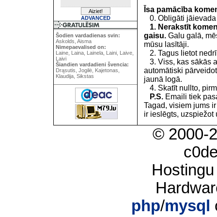
Īsa pamācība kome
0. Obligāti jāievada
ADVANCED
1. Nerakstīt koment
gaisu.
Galu galā, mēs
Šodien vardadienas svin:
Askolds, Aisma
mūsu lasītāji.
Nimepaevalised on:
2. Tagus lietot nedrīk
Laine, Laina, Lainela, Laini, Laive,
Laivi
3. Viss, kas sākās 
Šiandien vardadieni švencia:
automātiski pārveidot
Drąsutis, Jogilė, Kajetonas,
Klaudija, Sikstas
jaunā logā.
4. Skatīt nullto, pirm
P.S.
Emaili tiek pa
Tagad, visiem jums i
ir ieslēgts, uzspiežot 
© 2000-
c0d
Hostingu
Hardwar
php
/
mysql