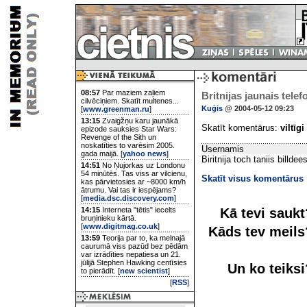
08:57
Par maziem zaļiem
Britnijas jaunais telef
cilvēciņiem. Skatīt multenes...
Kuģis
@ 2004-05-12 09:23
[
www.greenman.ru
]
13:15
Zvaigžņu karu jaunākā
Skatīt komentārus:
viltīgi
epizode sauksies Star Wars:
Revenge of the Sith un
noskatīties to varēsim 2005.
Usernamis
gada maijā. [
yahoo news
]
Biritnija toch taniis billd
14:51
No Ņujorkas uz Londonu
54 minūtēs. Tas viss ar vilcienu,
Skatīt visus komentārus
kas pārvietosies ar ~8000 km/h
ātrumu. Vai tas ir iespējams?
[
media.dsc.discovery.com
]
Kā tevi sauk
14:15
Interneta "tētis" iecelts
bruņinieku kārtā.
[
www.digitmag.co.uk
]
Kāds tev meil
13:59
Teorija par to, ka melnajā
caurumā viss pazūd bez pēdām
var izrādīties nepatiesa un 21.
jūlijā Stephen Hawking centīsies
Un ko teiks
to pierādīt. [
new scientist
]
[
RSS
]