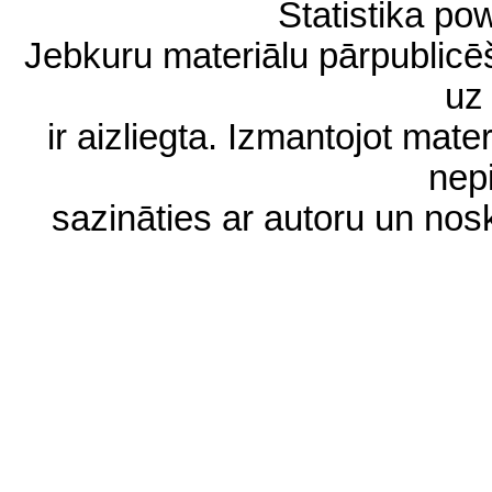
Statistika p
Jebkuru materiālu pārpublic
uz 
ir aizliegta. Izmantojot materi
nep
sazināties ar autoru un no