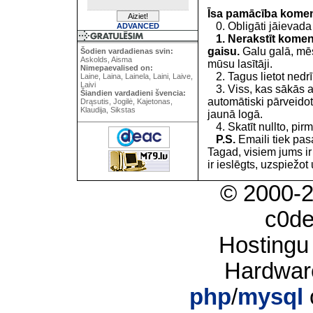
Īsa pamācība kome
0. Obligāti jāievada
ADVANCED
1. Nerakstīt koment
gaisu.
Galu galā, mēs
Šodien vardadienas svin:
Askolds, Aisma
mūsu lasītāji.
Nimepaevalised on:
2. Tagus lietot nedrīk
Laine, Laina, Lainela, Laini, Laive,
Laivi
3. Viss, kas sākās 
Šiandien vardadieni švencia:
automātiski pārveidot
Drąsutis, Jogilė, Kajetonas,
Klaudija, Sikstas
jaunā logā.
4. Skatīt nullto, pirm
P.S.
Emaili tiek pa
Tagad, visiem jums i
ir ieslēgts, uzspiežot 
© 2000-
c0d
Hostingu
Hardwar
php
/
mysql