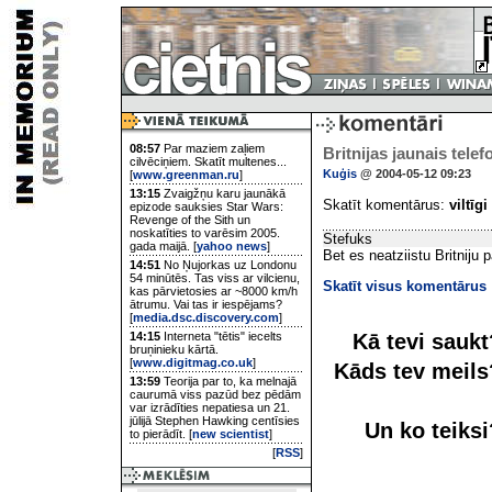
08:57
Par maziem zaļiem
Britnijas jaunais telef
cilvēciņiem. Skatīt multenes...
Kuģis
@ 2004-05-12 09:23
[
www.greenman.ru
]
13:15
Zvaigžņu karu jaunākā
Skatīt komentārus:
viltīgi
epizode sauksies Star Wars:
Revenge of the Sith un
noskatīties to varēsim 2005.
Stefuks
gada maijā. [
yahoo news
]
Bet es neatziistu Britniju p
14:51
No Ņujorkas uz Londonu
54 minūtēs. Tas viss ar vilcienu,
Skatīt visus komentārus
kas pārvietosies ar ~8000 km/h
ātrumu. Vai tas ir iespējams?
[
media.dsc.discovery.com
]
Kā tevi sauk
14:15
Interneta "tētis" iecelts
bruņinieku kārtā.
[
www.digitmag.co.uk
]
Kāds tev meil
13:59
Teorija par to, ka melnajā
caurumā viss pazūd bez pēdām
var izrādīties nepatiesa un 21.
jūlijā Stephen Hawking centīsies
Un ko teiks
to pierādīt. [
new scientist
]
[
RSS
]