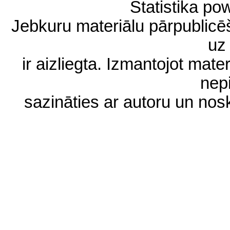
Statistika p
Jebkuru materiālu pārpublic
uz 
ir aizliegta. Izmantojot materi
nep
sazināties ar autoru un no