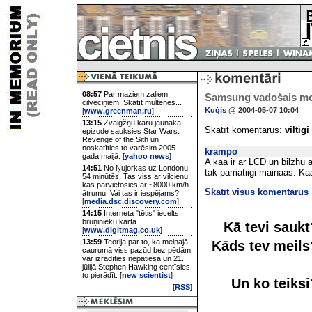
08:57
Par maziem zaļiem
Samsung vadošais mon
cilvēciņiem. Skatīt multenes...
Kuģis
@ 2004-05-07 10:04
[
www.greenman.ru
]
13:15
Zvaigžņu karu jaunākā
Skatīt komentārus:
viltīgi
epizode sauksies Star Wars:
Revenge of the Sith un
noskatīties to varēsim 2005.
krampo
gada maijā. [
yahoo news
]
A kaa ir ar LCD un bilzhu 
14:51
No Ņujorkas uz Londonu
tak pamatiigi mainaas. Ka
54 minūtēs. Tas viss ar vilcienu,
kas pārvietosies ar ~8000 km/h
Skatīt visus komentārus
ātrumu. Vai tas ir iespējams?
[
media.dsc.discovery.com
]
14:15
Interneta "tētis" iecelts
bruņinieku kārtā.
Kā tevi sauk
[
www.digitmag.co.uk
]
13:59
Teorija par to, ka melnajā
Kāds tev meil
caurumā viss pazūd bez pēdām
var izrādīties nepatiesa un 21.
jūlijā Stephen Hawking centīsies
to pierādīt. [
new scientist
]
Un ko teiks
[
RSS
]