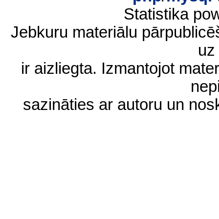
Statistika p
Jebkuru materiālu pārpublic
uz 
ir aizliegta. Izmantojot materi
nep
sazināties ar autoru un no