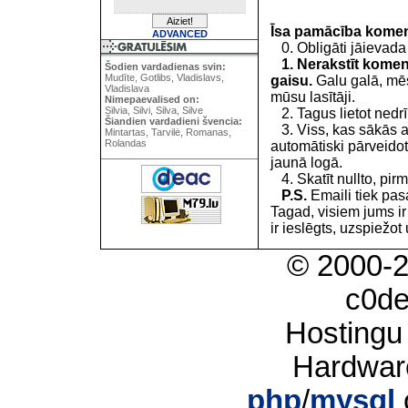
Īsa pamācība kome
ADVANCED
0. Obligāti jāievada
1. Nerakstīt koment
Šodien vardadienas svin:
Mudīte, Gotlibs, Vladislavs,
gaisu.
Galu galā, mēs
Vladislava
mūsu lasītāji.
Nimepaevalised on:
Silvia, Silvi, Silva, Silve
2. Tagus lietot nedrīk
Šiandien vardadieni švencia:
3. Viss, kas sākās 
Mintartas, Tarvilė, Romanas,
Rolandas
automātiski pārveidot
jaunā logā.
4. Skatīt nullto, pirm
P.S.
Emaili tiek pa
Tagad, visiem jums i
ir ieslēgts, uzspiežot 
© 2000-
c0d
Hostingu
Hardwar
php
/
mysql