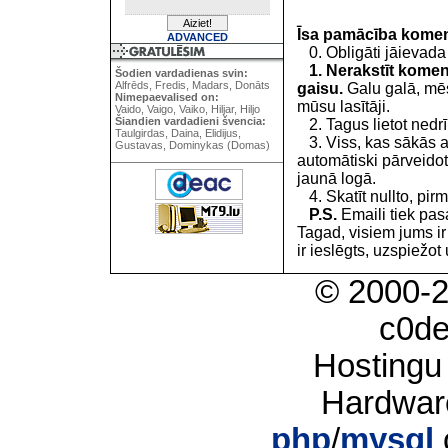
Īsa pamācība kome
ADVANCED
0. Obligāti jāievada
1. Nerakstīt koment
Šodien vardadienas svin:
Alfrēds, Fredis, Madars, Donāts
gaisu.
Galu galā, mēs
Nimepaevalised on:
mūsu lasītāji.
Vaido, Vaigo, Vaiko, Hiljar, Hiljo
Šiandien vardadieni švencia:
2. Tagus lietot nedrīk
Taulgirdas, Daina, Elidijus,
3. Viss, kas sākās 
Gustavas, Dominykas (Domas)
automātiski pārveidot
jaunā logā.
4. Skatīt nullto, pirm
P.S.
Emaili tiek pa
Tagad, visiem jums i
ir ieslēgts, uzspiežot 
© 2000-
c0d
Hostingu
Hardwar
php
/
mysql