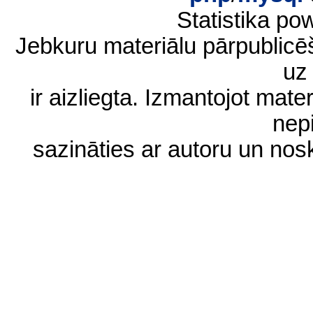
Statistika p
Jebkuru materiālu pārpublic
uz 
ir aizliegta. Izmantojot materi
nep
sazināties ar autoru un no