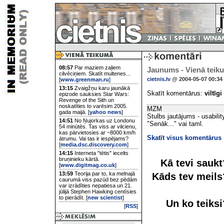
08:57
Par maziem zaļiem
Jaunums - Vienā teik
cilvēciņiem. Skatīt multenes...
cietnis.lv
@ 2004-05-07 00:34
[
www.greenman.ru
]
13:15
Zvaigžņu karu jaunākā
Skatīt komentārus:
viltīgi
epizode sauksies Star Wars:
Revenge of the Sith un
noskatīties to varēsim 2005.
MZM
gada maijā. [
yahoo news
]
Stulbs jautājums - usabili
14:51
No Ņujorkas uz Londonu
"Senāk..." vai taml.
54 minūtēs. Tas viss ar vilcienu,
kas pārvietosies ar ~8000 km/h
Skatīt visus komentārus
ātrumu. Vai tas ir iespējams?
[
media.dsc.discovery.com
]
14:15
Interneta "tētis" iecelts
bruņinieku kārtā.
Kā tevi sauk
[
www.digitmag.co.uk
]
13:59
Teorija par to, ka melnajā
Kāds tev meil
caurumā viss pazūd bez pēdām
var izrādīties nepatiesa un 21.
jūlijā Stephen Hawking centīsies
to pierādīt. [
new scientist
]
Un ko teiks
[
RSS
]