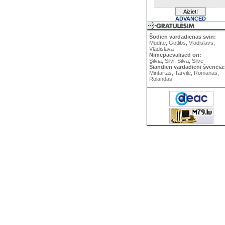
ADVANCED
Šodien vardadienas svin:
Mudīte, Gotlibs, Vladislavs,
Vladislava
Nimepaevalised on:
Silvia, Silvi, Silva, Silve
Šiandien vardadieni švencia:
Mintartas, Tarvilė, Romanas,
Rolandas