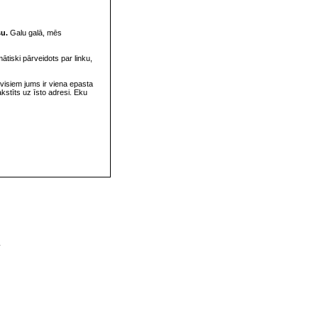
su.
Galu galā, mēs
omātiski pārveidots par linku,
visiem jums ir viena epasta
rakstīts uz īsto adresi. Eku
v
s