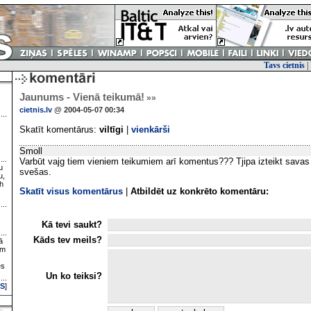
Tavs cietnis
|
Jaunums - Vienā teikumā!
»»
cietnis.lv
@ 2004-05-07 00:34
Skatīt komentārus:
viltīgi
|
vienkārši
Smoll
Varbūt vajg tiem vieniem teikumiem arī komentus??? Tjipa izteikt savas
u
svešas.
u,
h
Skatīt visus komentārus
|
Atbildēt uz konkrēto komentāru:
Kā tevi saukt?
Kāds tev meils?
ā
ām
es
Un ko teiksi?
S
]