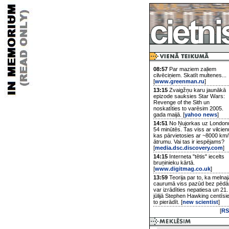
08:57
Par maziem zaļiem
cilvēciņiem. Skatīt multenes...
[
www.greenman.ru
]
13:15
Zvaigžņu karu jaunākā
epizode sauksies Star Wars:
Revenge of the Sith un
noskatīties to varēsim 2005.
gada maijā. [
yahoo news
]
14:51
No Ņujorkas uz London
54 minūtēs. Tas viss ar vilcien
kas pārvietosies ar ~8000 km/
ātrumu. Vai tas ir iespējams?
[
media.dsc.discovery.com
]
14:15
Interneta "tētis" iecelts
bruņinieku kārtā.
[
www.digitmag.co.uk
]
13:59
Teorija par to, ka melnaj
caurumā viss pazūd bez pēd
var izrādīties nepatiesa un 21.
jūlijā Stephen Hawking centīsi
to pierādīt. [
new scientist
]
[
RS