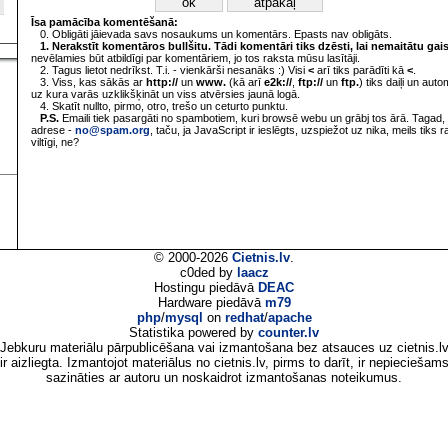
Īsa pamācība komentēšanā:
0. Obligāti jāievada savs nosaukums un komentārs. Epasts nav obligāts.
1. Nerakstīt komentāros bullšitu. Tādi komentāri tiks dzēsti, lai nemaitātu gai
nevēlamies būt atbildīgi par komentāriem, jo tos raksta mūsu lasītāji.
2. Tagus lietot nedrīkst. T.i. - vienkārši nesanāks :) Visi
<
arī tiks parādīti kā
<
.
3. Viss, kas sākās ar
http://
un
www.
(kā arī
e2k://
,
ftp://
un
ftp.
) tiks daiļi un aut
uz kura varās uzklikšķināt un viss atvērsies jaunā logā.
4. Skatīt nullto, pirmo, otro, trešo un ceturto punktu.
P.S.
Emaili tiek pasargāti no spambotiem, kuri browsē webu un grābj tos ārā. Tagad, 
adrese -
no@spam.org
, taču, ja JavaScript ir ieslēgts, uzspiežot uz nika, meils tiks 
viltīgi, ne?
© 2000-2026
Cietnis.lv
.
c0ded by
laacz
Hostingu piedāvā
DEAC
Hardware piedāvā
m79
php
/
mysql
on
redhat
/
apache
Statistika powered by
counter.lv
Jebkuru materiālu pārpublicēšana vai izmantošana bez atsauces uz cietnis.l
ir aizliegta. Izmantojot materiālus no cietnis.lv, pirms to darīt, ir nepieciešam
sazināties ar autoru un noskaidrot izmantošanas noteikumus.