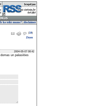
Ir ko teikt mums?
|
disclaimer
(
19
)
Ziņas
2004-05-07 08:42
 domas un palasiities