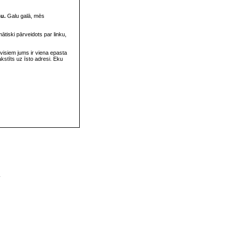
su.
Galu galā, mēs
omātiski pārveidots par linku,
visiem jums ir viena epasta
rakstīts uz īsto adresi. Eku
v
s