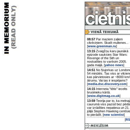
08:57
Par maziem zaļiem
cilvēciņiem. Skatīt multenes...
[
www.greenman.ru
]
13:15
Zvaigžņu karu jaunākā
epizode sauksies Star Wars:
Revenge of the Sith un
noskatīties to varēsim 2005.
gada maijā. [
yahoo news
]
14:51
No Ņujorkas uz London
54 minūtēs. Tas viss ar vilcien
kas pārvietosies ar ~8000 km/
ātrumu. Vai tas ir iespējams?
[
media.dsc.discovery.com
]
14:15
Interneta "tētis" iecelts
bruņinieku kārtā.
[
www.digitmag.co.uk
]
13:59
Teorija par to, ka melnaj
caurumā viss pazūd bez pēd
var izrādīties nepatiesa un 21.
jūlijā Stephen Hawking centīsi
to pierādīt. [
new scientist
]
[
RS