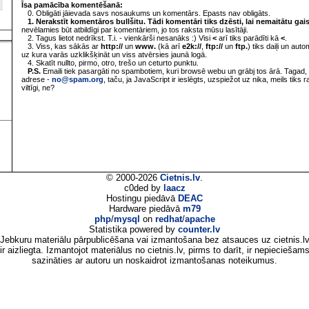
Īsa pamācība komentēšanā:
0. Obligāti jāievada savs nosaukums un komentārs. Epasts nav obligāts.
1. Nerakstīt komentāros bullšitu. Tādi komentāri tiks dzēsti, lai nemaitātu gai
nevēlamies būt atbildīgi par komentāriem, jo tos raksta mūsu lasītāji.
2. Tagus lietot nedrīkst. T.i. - vienkārši nesanāks :) Visi
<
arī tiks parādīti kā
<
.
3. Viss, kas sākās ar
http://
un
www.
(kā arī
e2k://
,
ftp://
un
ftp.
) tiks daiļi un aut
uz kura varās uzklikšķināt un viss atvērsies jaunā logā.
4. Skatīt nullto, pirmo, otro, trešo un ceturto punktu.
P.S.
Emaili tiek pasargāti no spambotiem, kuri browsē webu un grābj tos ārā. Tagad, 
adrese -
no@spam.org
, taču, ja JavaScript ir ieslēgts, uzspiežot uz nika, meils tiks 
viltīgi, ne?
© 2000-2026
Cietnis.lv
.
c0ded by
laacz
Hostingu piedāvā
DEAC
Hardware piedāvā
m79
php
/
mysql
on
redhat
/
apache
Statistika powered by
counter.lv
Jebkuru materiālu pārpublicēšana vai izmantošana bez atsauces uz cietnis.l
ir aizliegta. Izmantojot materiālus no cietnis.lv, pirms to darīt, ir nepieciešam
sazināties ar autoru un noskaidrot izmantošanas noteikumus.