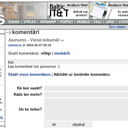
Tavs cietnis
|
Jaunums - Vienā teikumā!
»»
cietnis.lv
@ 2004-05-07 00:34
Skatīt komentārus:
viltīgi
|
vienkārši
baz
kaa komenteet tos jaunumus :)
u
u,
Skatīt visus komentārus
|
Atbildēt uz konkrēto komentāru:
h
Kā tevi saukt?
Kāds tev meils?
ā
ām
Un ko teiksi?
es
S
]