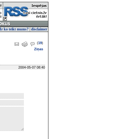
Ir ko teikt mums?
|
disclaimer
(
19
)
Ziņas
2004-05-07 08:40