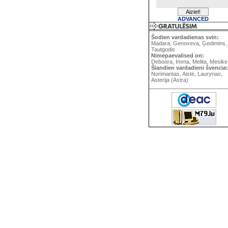
ADVANCED
Šodien vardadienas svin:
Madara, Genoveva, Ģedimins,
Tautgodis
Nimepaevalised on:
Deboora, Imma, Melita, Mesike
Šiandien vardadieni švencia:
Norimantas, Aistė, Laurynas,
Asterija (Astra)