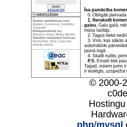
Īsa pamācība kome
ADVANCED
0. Obligāti jāievada
1. Nerakstīt koment
Šodien vardadienas svin:
Madara, Genoveva, Ģedimins,
gaisu.
Galu galā, mēs
Tautgodis
mūsu lasītāji.
Nimepaevalised on:
Deboora, Imma, Melita, Mesike
2. Tagus lietot nedrīk
Šiandien vardadieni švencia:
3. Viss, kas sākās 
Norimantas, Aistė, Laurynas,
Asterija (Astra)
automātiski pārveidot
jaunā logā.
4. Skatīt nullto, pirm
P.S.
Emaili tiek pa
Tagad, visiem jums i
ir ieslēgts, uzspiežot 
© 2000-
c0d
Hostingu
Hardwar
php
/
mysql