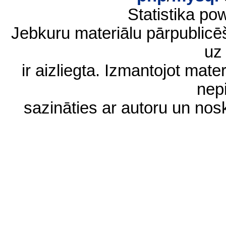
Statistika p
Jebkuru materiālu pārpublic
uz 
ir aizliegta. Izmantojot materi
nep
sazināties ar autoru un no