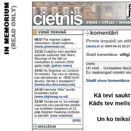
08:57
Par maziem zaļiem
Pirmie iespaidi un attē
cilvēciņiem. Skatīt multenes...
cietnis.lv
@ 2004-04-21 16:27
[
www.greenman.ru
]
13:15
Zvaigžņu karu jaunākā
Skatīt komentārus:
viltīgi
epizode sauksies Star Wars:
Revenge of the Sith un
noskatīties to varēsim 2005.
ciens
gada maijā. [
yahoo news
]
Un veel... Izstaaatee dazj
14:51
No Ņujorkas uz Londonu
Es naakamgad noteikti iesh
54 minūtēs. Tas viss ar vilcienu,
kas pārvietosies ar ~8000 km/h
Skatīt visus komentārus
ātrumu. Vai tas ir iespējams?
[
media.dsc.discovery.com
]
14:15
Interneta "tētis" iecelts
bruņinieku kārtā.
Kā tevi sauk
[
www.digitmag.co.uk
]
13:59
Teorija par to, ka melnajā
Kāds tev meil
caurumā viss pazūd bez pēdām
var izrādīties nepatiesa un 21.
jūlijā Stephen Hawking centīsies
to pierādīt. [
new scientist
]
Un ko teiks
[
RSS
]