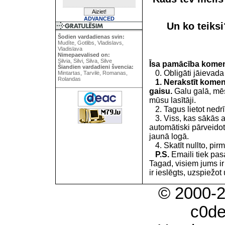
ADVANCED
Un ko teiks
Šodien vardadienas svin:
Mudīte, Gotlibs, Vladislavs,
Vladislava
Nimepaevalised on:
Silvia, Silvi, Silva, Silve
Īsa pamācība kome
Šiandien vardadieni švencia:
0. Obligāti jāievada
Mintartas, Tarvilė, Romanas,
Rolandas
1. Nerakstīt koment
gaisu.
Galu galā, mēs
mūsu lasītāji.
2. Tagus lietot nedrīk
3. Viss, kas sākās 
automātiski pārveidot
jaunā logā.
4. Skatīt nullto, pirm
P.S.
Emaili tiek pa
Tagad, visiem jums i
ir ieslēgts, uzspiežot 
© 2000-
c0d