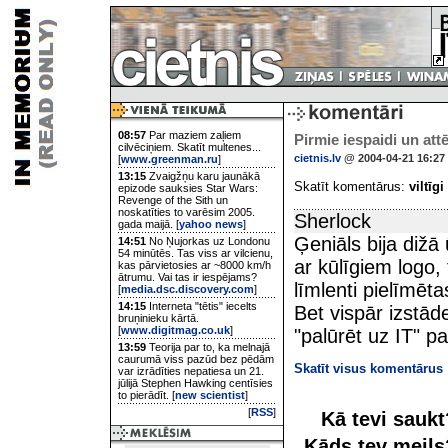
08:57
Par maziem zaļiem
Pirmie iespaidi un attē
cilvēciņiem. Skatīt multenes...
cietnis.lv
@ 2004-04-21 16:27
[
www.greenman.ru
]
13:15
Zvaigžņu karu jaunākā
Skatīt komentārus:
viltīgi
epizode sauksies Star Wars:
Revenge of the Sith un
noskatīties to varēsim 2005.
Sherlock
gada maijā. [
yahoo news
]
Ģeniāls bija dižā
14:51
No Ņujorkas uz Londonu
54 minūtēs. Tas viss ar vilcienu,
ar kūlīgiem logo, 
kas pārvietosies ar ~8000 km/h
ātrumu. Vai tas ir iespējams?
līmlenti pielīmēta
[
media.dsc.discovery.com
]
14:15
Interneta "tētis" iecelts
Bet vispār izstād
bruņinieku kārtā.
[
www.digitmag.co.uk
]
"palūrēt uz IT" pa
13:59
Teorija par to, ka melnajā
caurumā viss pazūd bez pēdām
Skatīt visus komentārus
var izrādīties nepatiesa un 21.
jūlijā Stephen Hawking centīsies
to pierādīt. [
new scientist
]
[
RSS
]
Kā tevi sauk
Kāds tev meil