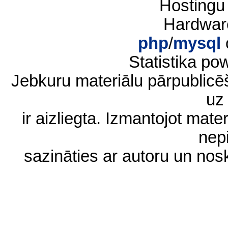
Hostingu
Hardwar
php
/
mysql
Statistika p
Jebkuru materiālu pārpublic
uz 
ir aizliegta. Izmantojot materi
nep
sazināties ar autoru un no