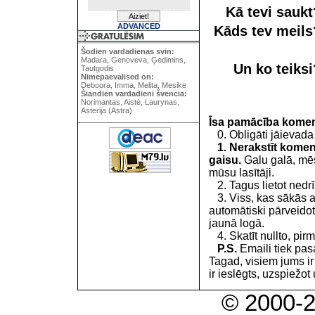
Kā tevi sauk
ADVANCED
Kāds tev meil
Šodien vardadienas svin:
Madara, Genoveva, Ģedimins,
Un ko teiks
Tautgodis
Nimepaevalised on:
Deboora, Imma, Melita, Mesike
Šiandien vardadieni švencia:
Norimantas, Aistė, Laurynas,
Asterija (Astra)
Īsa pamācība kome
0. Obligāti jāievada
1. Nerakstīt koment
gaisu.
Galu galā, mēs
mūsu lasītāji.
2. Tagus lietot nedrīk
3. Viss, kas sākās 
automātiski pārveidot
jaunā logā.
4. Skatīt nullto, pirm
P.S.
Emaili tiek pa
Tagad, visiem jums i
ir ieslēgts, uzspiežot 
© 2000-