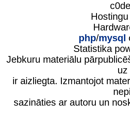
c0d
Hostingu
Hardwar
php
/
mysql
Statistika p
Jebkuru materiālu pārpublic
uz 
ir aizliegta. Izmantojot materi
nep
sazināties ar autoru un no