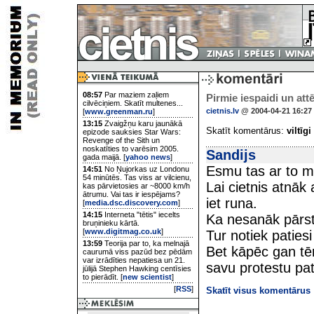
08:57
Par maziem zaļiem
Pirmie iespaidi un attē
cilvēciņiem. Skatīt multenes...
cietnis.lv
@ 2004-04-21 16:27
[
www.greenman.ru
]
13:15
Zvaigžņu karu jaunākā
Skatīt komentārus:
viltīgi
epizode sauksies Star Wars:
Revenge of the Sith un
noskatīties to varēsim 2005.
Sandijs
gada maijā. [
yahoo news
]
Esmu tas ar to 
14:51
No Ņujorkas uz Londonu
54 minūtēs. Tas viss ar vilcienu,
Lai cietnis atnāk 
kas pārvietosies ar ~8000 km/h
ātrumu. Vai tas ir iespējams?
iet runa.
[
media.dsc.discovery.com
]
14:15
Interneta "tētis" iecelts
Ka nesanāk pārst
bruņinieku kārtā.
[
www.digitmag.co.uk
]
Tur notiek paties
13:59
Teorija par to, ka melnajā
Bet kāpēc gan tērē
caurumā viss pazūd bez pēdām
var izrādīties nepatiesa un 21.
savu protestu pat 
jūlijā Stephen Hawking centīsies
to pierādīt. [
new scientist
]
[
RSS
]
Skatīt visus komentārus