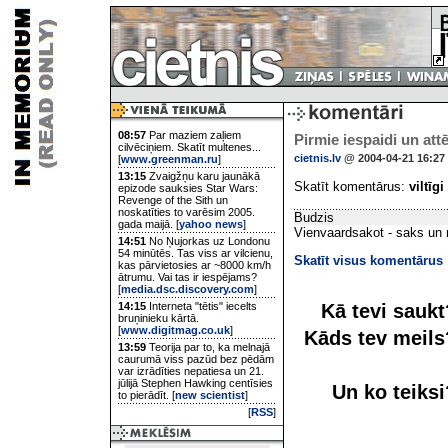
08:57
Par maziem zaļiem
Pirmie iespaidi un attē
cilvēciņiem. Skatīt multenes...
cietnis.lv
@ 2004-04-21 16:27
[
www.greenman.ru
]
13:15
Zvaigžņu karu jaunākā
Skatīt komentārus:
viltīgi
epizode sauksies Star Wars:
Revenge of the Sith un
noskatīties to varēsim 2005.
Budzis
gada maijā. [
yahoo news
]
Vienvaardsakot - saks un
14:51
No Ņujorkas uz Londonu
54 minūtēs. Tas viss ar vilcienu,
Skatīt visus komentārus
kas pārvietosies ar ~8000 km/h
ātrumu. Vai tas ir iespējams?
[
media.dsc.discovery.com
]
Kā tevi sauk
14:15
Interneta "tētis" iecelts
bruņinieku kārtā.
[
www.digitmag.co.uk
]
Kāds tev meil
13:59
Teorija par to, ka melnajā
caurumā viss pazūd bez pēdām
var izrādīties nepatiesa un 21.
jūlijā Stephen Hawking centīsies
Un ko teiks
to pierādīt. [
new scientist
]
[
RSS
]