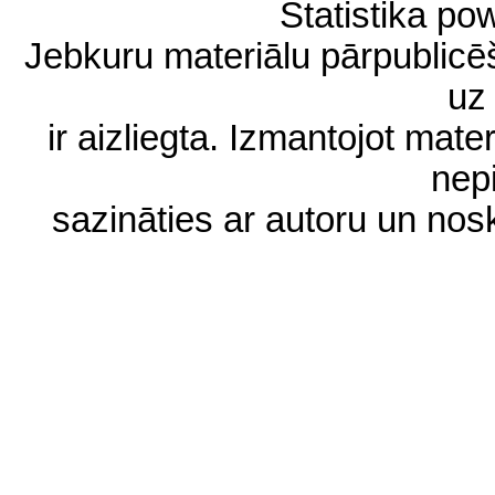
Statistika p
Jebkuru materiālu pārpublic
uz 
ir aizliegta. Izmantojot materi
nep
sazināties ar autoru un no