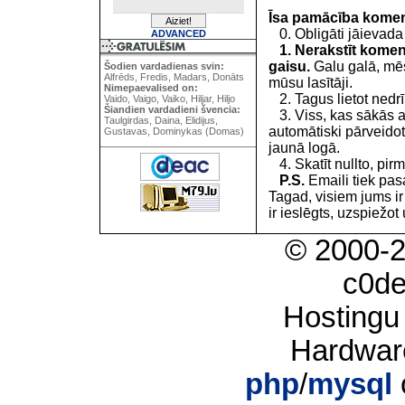
Īsa pamācība kome
0. Obligāti jāievada
ADVANCED
1. Nerakstīt koment
gaisu.
Galu galā, mēs
Šodien vardadienas svin:
Alfrēds, Fredis, Madars, Donāts
mūsu lasītāji.
Nimepaevalised on:
2. Tagus lietot nedrīk
Vaido, Vaigo, Vaiko, Hiljar, Hiljo
Šiandien vardadieni švencia:
3. Viss, kas sākās 
Taulgirdas, Daina, Elidijus,
automātiski pārveidot
Gustavas, Dominykas (Domas)
jaunā logā.
4. Skatīt nullto, pirm
P.S.
Emaili tiek pa
Tagad, visiem jums i
ir ieslēgts, uzspiežot 
© 2000-
c0d
Hostingu
Hardwar
php
/
mysql