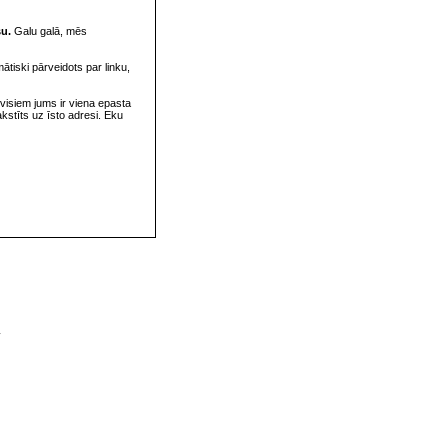
su.
Galu galā, mēs
omātiski pārveidots par linku,
visiem jums ir viena epasta
rakstīts uz īsto adresi. Eku
v
s