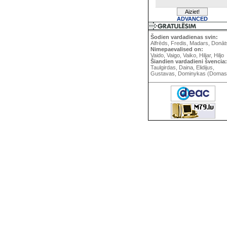
ADVANCED
Šodien vardadienas svin:
Alfrēds, Fredis, Madars, Donāt
Nimepaevalised on:
Vaido, Vaigo, Vaiko, Hiljar, Hiljo
Šiandien vardadieni švencia:
Taulgirdas, Daina, Elidijus,
Gustavas, Dominykas (Domas