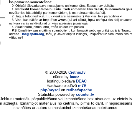
Īsa pamācība komentēšanā:
0. Obligāti jāievada savs nosaukums un komentārs. Epasts nav obligāts.
1. Nerakstīt komentāros bullšitu. Tādi komentāri tiks dzēsti, lai nemaitātu gai
nevēlamies būt atbildīgi par komentāriem, jo tos raksta mūsu lasītāji.
2. Tagus lietot nedrīkst. T.i. - vienkārši nesanāks :) Visi
<
arī tiks parādīti kā
<
.
3. Viss, kas sākās ar
http://
un
www.
(kā arī
e2k://
,
ftp://
un
ftp.
) tiks daiļi un aut
uz kura varās uzklikšķināt un viss atvērsies jaunā logā.
s
4. Skatīt nullto, pirmo, otro, trešo un ceturto punktu.
P.S.
Emaili tiek pasargāti no spambotiem, kuri browsē webu un grābj tos ārā. Tagad, 
adrese -
no@spam.org
, taču, ja JavaScript ir ieslēgts, uzspiežot uz nika, meils tiks 
viltīgi, ne?
)
© 2000-2026
Cietnis.lv
.
c0ded by
laacz
Hostingu piedāvā
DEAC
Hardware piedāvā
m79
php
/
mysql
on
redhat
/
apache
Statistika powered by
counter.lv
Jebkuru materiālu pārpublicēšana vai izmantošana bez atsauces uz cietnis.l
ir aizliegta. Izmantojot materiālus no cietnis.lv, pirms to darīt, ir nepieciešam
sazināties ar autoru un noskaidrot izmantošanas noteikumus.