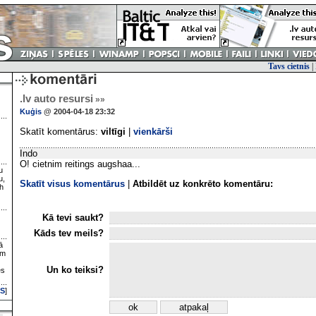
Tavs cietnis
|
.lv auto resursi
»»
Kuģis
@ 2004-04-18 23:32
Skatīt komentārus:
viltīgi
|
vienkārši
Indo
O! cietnim reitings augshaa...
u
u,
Skatīt visus komentārus
|
Atbildēt uz konkrēto komentāru:
h
Kā tevi saukt?
Kāds tev meils?
ā
ām
Un ko teiksi?
es
S
]