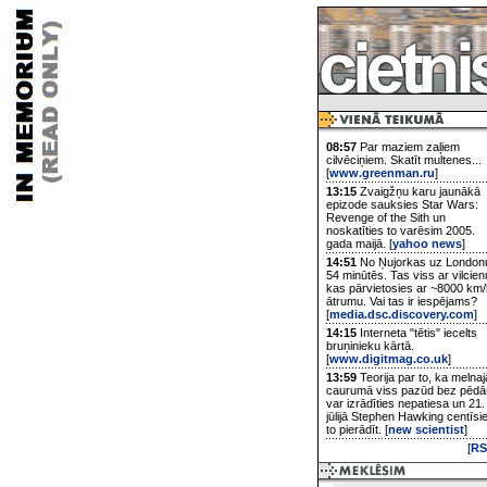
08:57
Par maziem zaļiem
cilvēciņiem. Skatīt multenes...
[
www.greenman.ru
]
13:15
Zvaigžņu karu jaunākā
epizode sauksies Star Wars:
Revenge of the Sith un
noskatīties to varēsim 2005.
gada maijā. [
yahoo news
]
14:51
No Ņujorkas uz London
54 minūtēs. Tas viss ar vilcien
kas pārvietosies ar ~8000 km/
ātrumu. Vai tas ir iespējams?
[
media.dsc.discovery.com
]
14:15
Interneta "tētis" iecelts
bruņinieku kārtā.
[
www.digitmag.co.uk
]
13:59
Teorija par to, ka melnaj
caurumā viss pazūd bez pēd
var izrādīties nepatiesa un 21.
jūlijā Stephen Hawking centīsi
to pierādīt. [
new scientist
]
[
RS