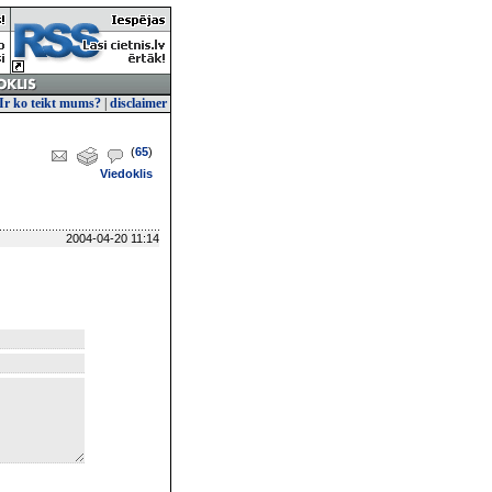
Ir ko teikt mums?
|
disclaimer
(
65
)
Viedoklis
2004-04-20 11:14