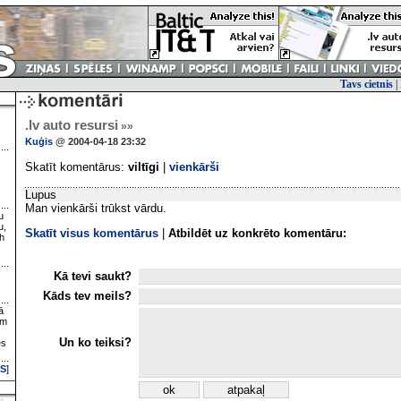
Tavs cietnis
|
.lv auto resursi
»»
Kuģis
@ 2004-04-18 23:32
Skatīt komentārus:
viltīgi
|
vienkārši
Lupus
Man vienkārši trūkst vārdu.
u
u,
Skatīt visus komentārus
|
Atbildēt uz konkrēto komentāru:
h
Kā tevi saukt?
Kāds tev meils?
ā
ām
Un ko teiksi?
es
S
]