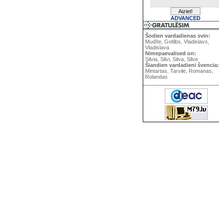
ADVANCED
Šodien vardadienas svin:
Mudīte, Gotlibs, Vladislavs,
Vladislava
Nimepaevalised on:
Silvia, Silvi, Silva, Silve
Šiandien vardadieni švencia:
Mintartas, Tarvilė, Romanas,
Rolandas