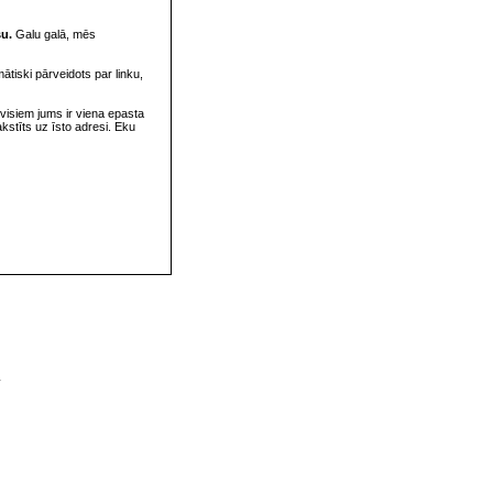
su.
Galu galā, mēs
omātiski pārveidots par linku,
visiem jums ir viena epasta
rakstīts uz īsto adresi. Eku
v
s