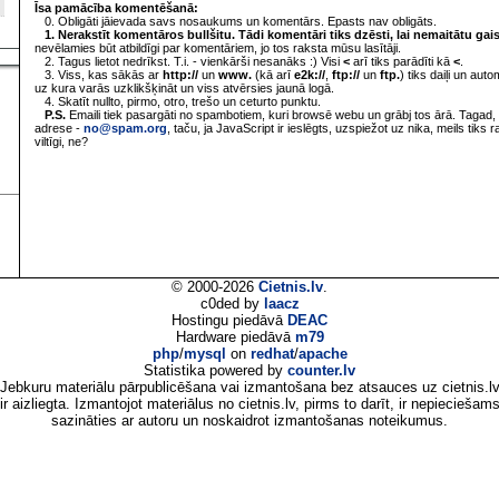
Īsa pamācība komentēšanā:
0. Obligāti jāievada savs nosaukums un komentārs. Epasts nav obligāts.
1. Nerakstīt komentāros bullšitu. Tādi komentāri tiks dzēsti, lai nemaitātu gai
nevēlamies būt atbildīgi par komentāriem, jo tos raksta mūsu lasītāji.
2. Tagus lietot nedrīkst. T.i. - vienkārši nesanāks :) Visi
<
arī tiks parādīti kā
<
.
3. Viss, kas sākās ar
http://
un
www.
(kā arī
e2k://
,
ftp://
un
ftp.
) tiks daiļi un aut
uz kura varās uzklikšķināt un viss atvērsies jaunā logā.
4. Skatīt nullto, pirmo, otro, trešo un ceturto punktu.
P.S.
Emaili tiek pasargāti no spambotiem, kuri browsē webu un grābj tos ārā. Tagad, 
adrese -
no@spam.org
, taču, ja JavaScript ir ieslēgts, uzspiežot uz nika, meils tiks 
viltīgi, ne?
© 2000-2026
Cietnis.lv
.
c0ded by
laacz
Hostingu piedāvā
DEAC
Hardware piedāvā
m79
php
/
mysql
on
redhat
/
apache
Statistika powered by
counter.lv
Jebkuru materiālu pārpublicēšana vai izmantošana bez atsauces uz cietnis.l
ir aizliegta. Izmantojot materiālus no cietnis.lv, pirms to darīt, ir nepieciešam
sazināties ar autoru un noskaidrot izmantošanas noteikumus.