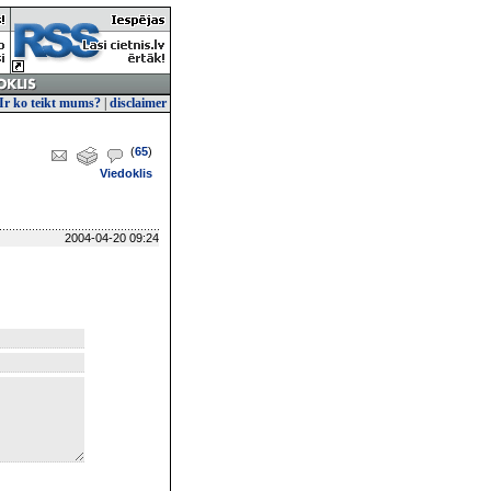
Ir ko teikt mums?
|
disclaimer
(
65
)
Viedoklis
2004-04-20 09:24