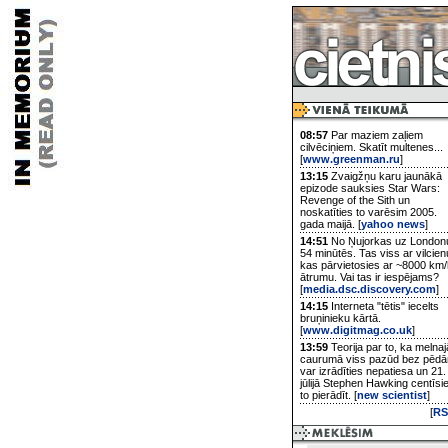
08:57
Par maziem zaļiem
cilvēciņiem. Skatīt multenes...
[
www.greenman.ru
]
13:15
Zvaigžņu karu jaunākā
epizode sauksies Star Wars:
Revenge of the Sith un
noskatīties to varēsim 2005.
gada maijā. [
yahoo news
]
14:51
No Ņujorkas uz London
54 minūtēs. Tas viss ar vilcien
kas pārvietosies ar ~8000 km/
ātrumu. Vai tas ir iespējams?
[
media.dsc.discovery.com
]
14:15
Interneta "tētis" iecelts
bruņinieku kārtā.
[
www.digitmag.co.uk
]
13:59
Teorija par to, ka melnaj
caurumā viss pazūd bez pēd
var izrādīties nepatiesa un 21.
jūlijā Stephen Hawking centīsi
to pierādīt. [
new scientist
]
[
RS