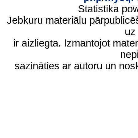
Statistika p
Jebkuru materiālu pārpublic
uz 
ir aizliegta. Izmantojot materi
nep
sazināties ar autoru un no