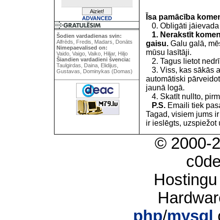
Īsa pamācība kome
ADVANCED
0. Obligāti jāievada
1. Nerakstīt koment
Šodien vardadienas svin:
Alfrēds, Fredis, Madars, Donāts
gaisu.
Galu galā, mēs
Nimepaevalised on:
mūsu lasītāji.
Vaido, Vaigo, Vaiko, Hiljar, Hiljo
Šiandien vardadieni švencia:
2. Tagus lietot nedrīk
Taulgirdas, Daina, Elidijus,
3. Viss, kas sākās 
Gustavas, Dominykas (Domas)
automātiski pārveidot
jaunā logā.
4. Skatīt nullto, pirm
P.S.
Emaili tiek pa
Tagad, visiem jums i
ir ieslēgts, uzspiežot 
© 2000-
c0d
Hostingu
Hardwar
php
/
mysql