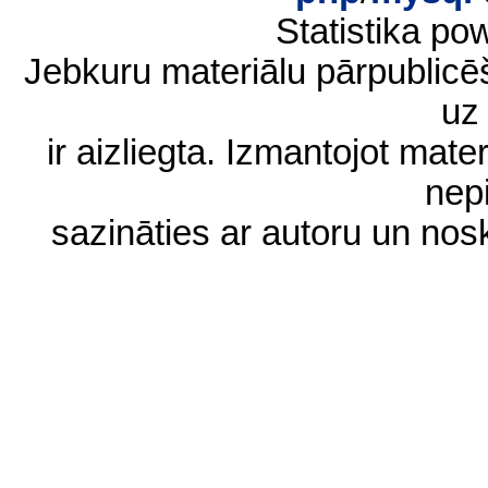
Statistika p
Jebkuru materiālu pārpublic
uz 
ir aizliegta. Izmantojot materi
nep
sazināties ar autoru un no