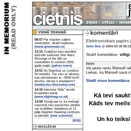
08:57
Par maziem zaļiem
Elektroniskais papīrs 
cilvēciņiem. Skatīt multenes...
John Doe
@ 2004-03-30 08:1
[
www.greenman.ru
]
13:15
Zvaigžņu karu jaunākā
Skatīt komentārus:
viltīgi
epizode sauksies Star Wars:
Revenge of the Sith un
noskatīties to varēsim 2005.
hmm
gada maijā. [
yahoo news
]
Vai jauno raxtu Mansell ra
14:51
No Ņujorkas uz Londonu
Liekas, ka Mansell savā mā
54 minūtēs. Tas viss ar vilcienu,
kas pārvietosies ar ~8000 km/h
Skatīt visus komentārus
ātrumu. Vai tas ir iespējams?
[
media.dsc.discovery.com
]
14:15
Interneta "tētis" iecelts
bruņinieku kārtā.
Kā tevi sauk
[
www.digitmag.co.uk
]
13:59
Teorija par to, ka melnajā
Kāds tev meil
caurumā viss pazūd bez pēdām
var izrādīties nepatiesa un 21.
jūlijā Stephen Hawking centīsies
to pierādīt. [
new scientist
]
Un ko teiks
[
RSS
]