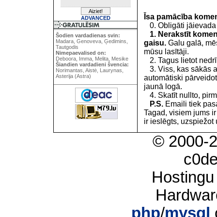
Īsa pamācība kome
ADVANCED
0. Obligāti jāievada
1. Nerakstīt koment
Šodien vardadienas svin:
Madara, Genoveva, Ģedimins,
gaisu.
Galu galā, mēs
Tautgodis
mūsu lasītāji.
Nimepaevalised on:
Deboora, Imma, Melita, Mesike
2. Tagus lietot nedrīk
Šiandien vardadieni švencia:
3. Viss, kas sākās 
Norimantas, Aistė, Laurynas,
Asterija (Astra)
automātiski pārveidot
jaunā logā.
4. Skatīt nullto, pirm
P.S.
Emaili tiek pa
Tagad, visiem jums i
ir ieslēgts, uzspiežot 
© 2000-
c0d
Hostingu
Hardwar
php
/
mysql