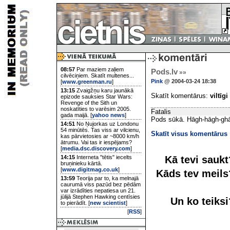
08:57
Par maziem zaļiem
Pods.lv
»»
cilvēciņiem. Skatīt multenes...
Pink
@ 2004-03-24 18:38
[
www.greenman.ru
]
13:15
Zvaigžņu karu jaunākā
Skatīt komentārus:
viltīgi
epizode sauksies Star Wars:
Revenge of the Sith un
noskatīties to varēsim 2005.
Fatalis
gada maijā. [
yahoo news
]
Pods sūkā. Hāgh-hāgh-ghā
14:51
No Ņujorkas uz Londonu
54 minūtēs. Tas viss ar vilcienu,
Skatīt visus komentārus
kas pārvietosies ar ~8000 km/h
ātrumu. Vai tas ir iespējams?
[
media.dsc.discovery.com
]
Kā tevi sauk
14:15
Interneta "tētis" iecelts
bruņinieku kārtā.
[
www.digitmag.co.uk
]
Kāds tev meil
13:59
Teorija par to, ka melnajā
caurumā viss pazūd bez pēdām
var izrādīties nepatiesa un 21.
jūlijā Stephen Hawking centīsies
Un ko teiks
to pierādīt. [
new scientist
]
[
RSS
]