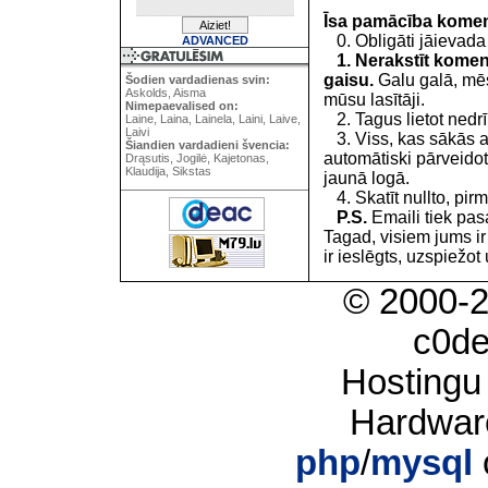
Īsa pamācība kome
0. Obligāti jāievada
ADVANCED
1. Nerakstīt koment
gaisu.
Galu galā, mēs
Šodien vardadienas svin:
Askolds, Aisma
mūsu lasītāji.
Nimepaevalised on:
2. Tagus lietot nedrīk
Laine, Laina, Lainela, Laini, Laive,
Laivi
3. Viss, kas sākās 
Šiandien vardadieni švencia:
automātiski pārveidot
Drąsutis, Jogilė, Kajetonas,
Klaudija, Sikstas
jaunā logā.
4. Skatīt nullto, pirm
P.S.
Emaili tiek pa
Tagad, visiem jums i
ir ieslēgts, uzspiežot 
© 2000-
c0d
Hostingu
Hardwar
php
/
mysql