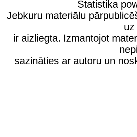
Statistika p
Jebkuru materiālu pārpublic
uz 
ir aizliegta. Izmantojot materi
nep
sazināties ar autoru un no