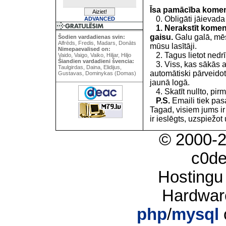
Īsa pamācība kome
0. Obligāti jāievada
ADVANCED
1. Nerakstīt koment
gaisu.
Galu galā, mēs
Šodien vardadienas svin:
Alfrēds, Fredis, Madars, Donāts
mūsu lasītāji.
Nimepaevalised on:
2. Tagus lietot nedrīk
Vaido, Vaigo, Vaiko, Hiljar, Hiljo
Šiandien vardadieni švencia:
3. Viss, kas sākās 
Taulgirdas, Daina, Elidijus,
automātiski pārveidot
Gustavas, Dominykas (Domas)
jaunā logā.
4. Skatīt nullto, pirm
P.S.
Emaili tiek pa
Tagad, visiem jums i
ir ieslēgts, uzspiežot 
© 2000-
c0d
Hostingu
Hardwar
php
/
mysql