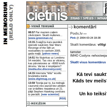
08:57
Par maziem zaļiem
Pods.lv
»»
cilvēciņiem. Skatīt multenes...
Pink
@ 2004-03-24 18:38
[
www.greenman.ru
]
13:15
Zvaigžņu karu jaunākā
Skatīt komentārus:
viltīgi
epizode sauksies Star Wars:
Revenge of the Sith un
noskatīties to varēsim 2005.
tamster
gada maijā. [
yahoo news
]
IMHO Coolynx nehosteejas 
14:51
No Ņujorkas uz Londonu
54 minūtēs. Tas viss ar vilcienu,
Skatīt visus komentārus
kas pārvietosies ar ~8000 km/h
ātrumu. Vai tas ir iespējams?
[
media.dsc.discovery.com
]
Kā tevi sauk
14:15
Interneta "tētis" iecelts
bruņinieku kārtā.
[
www.digitmag.co.uk
]
Kāds tev meil
13:59
Teorija par to, ka melnajā
caurumā viss pazūd bez pēdām
var izrādīties nepatiesa un 21.
jūlijā Stephen Hawking centīsies
Un ko teiks
to pierādīt. [
new scientist
]
[
RSS
]