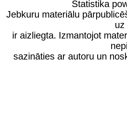
Statistika p
Jebkuru materiālu pārpublic
uz 
ir aizliegta. Izmantojot materi
nep
sazināties ar autoru un no