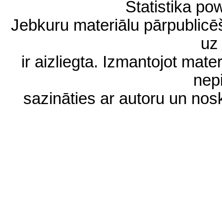
Statistika p
Jebkuru materiālu pārpublic
uz 
ir aizliegta. Izmantojot materi
nep
sazināties ar autoru un no