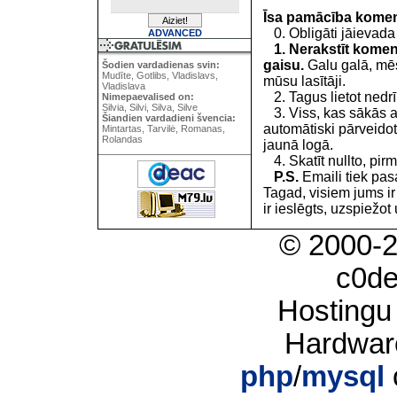
Īsa pamācība kome
0. Obligāti jāievada
ADVANCED
1. Nerakstīt koment
gaisu.
Galu galā, mēs
Šodien vardadienas svin:
Mudīte, Gotlibs, Vladislavs,
mūsu lasītāji.
Vladislava
2. Tagus lietot nedrīk
Nimepaevalised on:
Silvia, Silvi, Silva, Silve
3. Viss, kas sākās 
Šiandien vardadieni švencia:
automātiski pārveidot
Mintartas, Tarvilė, Romanas,
Rolandas
jaunā logā.
4. Skatīt nullto, pirm
P.S.
Emaili tiek pa
Tagad, visiem jums i
ir ieslēgts, uzspiežot 
© 2000-
c0d
Hostingu
Hardwar
php
/
mysql