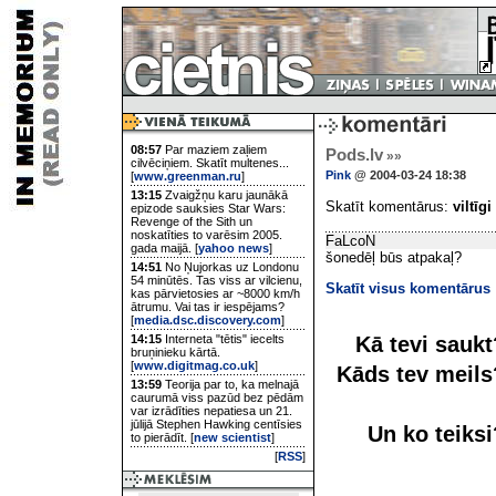
08:57
Par maziem zaļiem
Pods.lv
»»
cilvēciņiem. Skatīt multenes...
Pink
@ 2004-03-24 18:38
[
www.greenman.ru
]
13:15
Zvaigžņu karu jaunākā
Skatīt komentārus:
viltīgi
epizode sauksies Star Wars:
Revenge of the Sith un
noskatīties to varēsim 2005.
FaLcoN
gada maijā. [
yahoo news
]
šonedēļ būs atpakaļ?
14:51
No Ņujorkas uz Londonu
54 minūtēs. Tas viss ar vilcienu,
Skatīt visus komentārus
kas pārvietosies ar ~8000 km/h
ātrumu. Vai tas ir iespējams?
[
media.dsc.discovery.com
]
Kā tevi sauk
14:15
Interneta "tētis" iecelts
bruņinieku kārtā.
[
www.digitmag.co.uk
]
Kāds tev meil
13:59
Teorija par to, ka melnajā
caurumā viss pazūd bez pēdām
var izrādīties nepatiesa un 21.
jūlijā Stephen Hawking centīsies
Un ko teiks
to pierādīt. [
new scientist
]
[
RSS
]