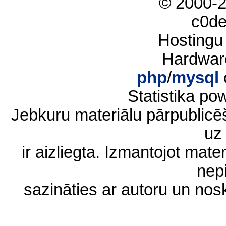
© 2000-
c0d
Hostingu
Hardwar
php
/
mysql
Statistika p
Jebkuru materiālu pārpublic
uz 
ir aizliegta. Izmantojot materi
nep
sazināties ar autoru un no