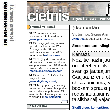
08:57
Par maziem zaļiem
Victorinox Swiss Arm
cilvēciņiem. Skatīt multenes...
John Doe
@ 2004-03-17 14:5
[
www.greenman.ru
]
13:15
Zvaigžņu karu jaunākā
Skatīt komentārus:
viltīgi
epizode sauksies Star Wars:
Revenge of the Sith un
noskatīties to varēsim 2005.
Kamazs
gada maijā. [
yahoo news
]
Nez, tie nazhi jau
14:51
No Ņujorkas uz Londonu
54 minūtēs. Tas viss ar vilcienu,
orienteetiem cilv
kas pārvietosies ar ~8000 km/h
ātrumu. Vai tas ir iespējams?
svariigs jautaaju
[
media.dsc.discovery.com
]
14:15
Interneta "tētis" iecelts
Gaujaa, izlienu o
bruņinieku kārtā.
[
www.digitmag.co.uk
]
shitas briinums, v
13:59
Teorija par to, ka melnajā
bookam spraust pa
caurumā viss pazūd bez pēdām
var izrādīties nepatiesa un 21.
rodas jautaajums,
jūlijā Stephen Hawking centīsies
to pierādīt. [
new scientist
]
taisiishanai] vaj
[
RSS
]
Skatīt visus komentārus