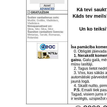
Kā tevi sauk
ADVANCED
Kāds tev meil
Šodien vardadienas svin:
Mudīte, Gotlibs, Vladislavs,
Vladislava
Nimepaevalised on:
Un ko teiks
Silvia, Silvi, Silva, Silve
Šiandien vardadieni švencia:
Mintartas, Tarvilė, Romanas,
Rolandas
Īsa pamācība kome
0. Obligāti jāievada
1. Nerakstīt koment
gaisu.
Galu galā, mēs
mūsu lasītāji.
2. Tagus lietot nedrīk
3. Viss, kas sākās 
automātiski pārveidot
jaunā logā.
4. Skatīt nullto, pirm
P.S.
Emaili tiek pa
Tagad, visiem jums i
ir ieslēgts, uzspiežot 