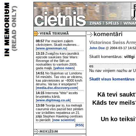
08:57
Par maziem zaļiem
Victorinox Swiss Arm
cilvēciņiem. Skatīt multenes...
John Doe
@ 2004-03-17 14:5
[
www.greenman.ru
]
13:15
Zvaigžņu karu jaunākā
Skatīt komentārus:
viltīgi
epizode sauksies Star Wars:
Revenge of the Sith un
noskatīties to varēsim 2005.
es
gada maijā. [
yahoo news
]
Nu nav vinjiem nazhu ar U
14:51
No Ņujorkas uz Londonu
54 minūtēs. Tas viss ar vilcienu,
Skatīt visus komentārus
kas pārvietosies ar ~8000 km/h
ātrumu. Vai tas ir iespējams?
[
media.dsc.discovery.com
]
Kā tevi sauk
14:15
Interneta "tētis" iecelts
bruņinieku kārtā.
[
www.digitmag.co.uk
]
Kāds tev meil
13:59
Teorija par to, ka melnajā
caurumā viss pazūd bez pēdām
var izrādīties nepatiesa un 21.
jūlijā Stephen Hawking centīsies
Un ko teiks
to pierādīt. [
new scientist
]
[
RSS
]