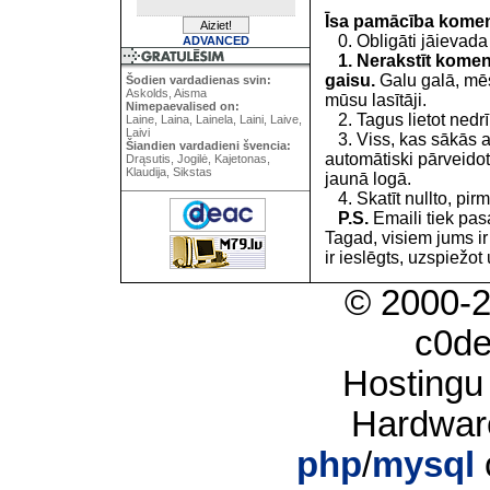
Īsa pamācība kome
0. Obligāti jāievada
ADVANCED
1. Nerakstīt koment
gaisu.
Galu galā, mēs
Šodien vardadienas svin:
Askolds, Aisma
mūsu lasītāji.
Nimepaevalised on:
2. Tagus lietot nedrīk
Laine, Laina, Lainela, Laini, Laive,
Laivi
3. Viss, kas sākās 
Šiandien vardadieni švencia:
automātiski pārveidot
Drąsutis, Jogilė, Kajetonas,
Klaudija, Sikstas
jaunā logā.
4. Skatīt nullto, pirm
P.S.
Emaili tiek pa
Tagad, visiem jums i
ir ieslēgts, uzspiežot 
© 2000-
c0d
Hostingu
Hardwar
php
/
mysql