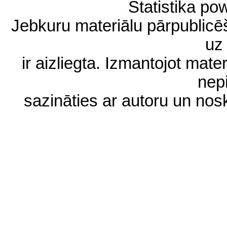
Statistika p
Jebkuru materiālu pārpublic
uz 
ir aizliegta. Izmantojot materi
nep
sazināties ar autoru un no