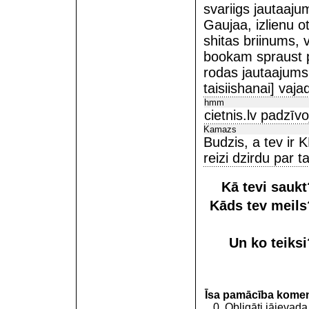
svariigs jautaaju
Gaujaa, izlienu o
shitas briinums, v
bookam spraust pa
rodas jautaajums,
taisiishanai] vaj
hmm
cietnis.lv padzīv
Kamazs
Budzis, a tev ir 
reizi dzirdu par 
Kā tevi sauk
Kāds tev meil
Un ko teiks
Īsa pamācība kome
0. Obligāti jāievada