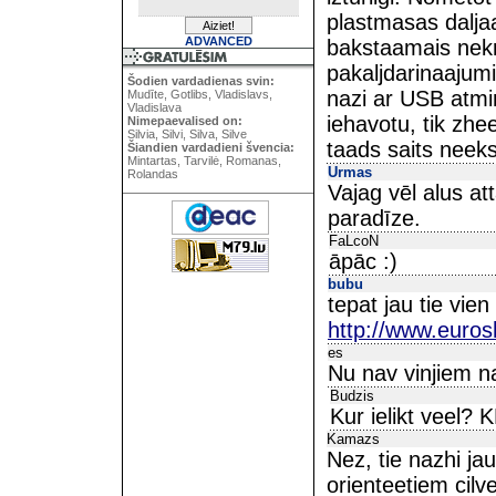
plastmasas daljaa
ADVANCED
bakstaamais nekri
pakaljdarinaajumi,
Šodien vardadienas svin:
nazi ar USB atmin
Mudīte, Gotlibs, Vladislavs,
Vladislava
iehavotu, tik zhe
Nimepaevalised on:
Silvia, Silvi, Silva, Silve
taads saits neeksi
Šiandien vardadieni švencia:
Mintartas, Tarvilė, Romanas,
Urmas
Rolandas
Vajag vēl alus at
paradīze.
FaLcoN
āpāc :)
bubu
tepat jau tie vien
http://www.euro
es
Nu nav vinjiem n
Budzis
Kur ielikt veel?
Kamazs
Nez, tie nazhi ja
orienteetiem cilv