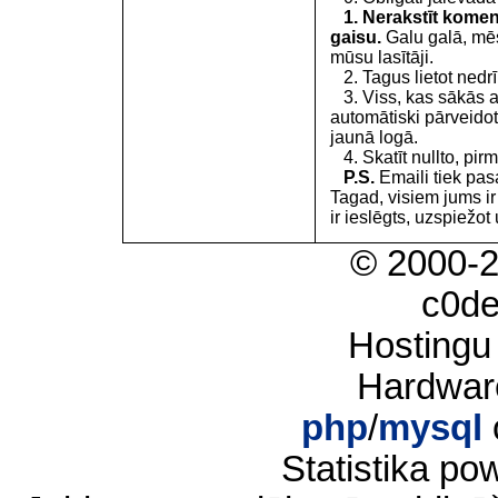
1. Nerakstīt koment
gaisu.
Galu galā, mēs
mūsu lasītāji.
2. Tagus lietot nedrīk
3. Viss, kas sākās 
automātiski pārveidot
jaunā logā.
4. Skatīt nullto, pirm
P.S.
Emaili tiek pa
Tagad, visiem jums i
ir ieslēgts, uzspiežot 
© 2000-
c0d
Hostingu
Hardwar
php
/
mysql
Statistika p