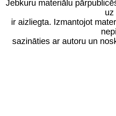
Jebkuru materiālu pārpublic
uz 
ir aizliegta. Izmantojot materi
nep
sazināties ar autoru un no