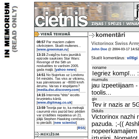
08:57
Par maziem zaļiem
Victorinox Swiss Arm
cilvēciņiem. Skatīt multenes...
John Doe
@ 2004-03-17 14:5
[
www.greenman.ru
]
13:15
Zvaigžņu karu jaunākā
Skatīt komentārus:
viltīgi
epizode sauksies Star Wars:
Revenge of the Sith un
noskatīties to varēsim 2005.
noname
gada maijā. [
yahoo news
]
Iegriez kompī... :
14:51
No Ņujorkas uz Londonu
54 minūtēs. Tas viss ar vilcienu,
murmulis
kas pārvietosies ar ~8000 km/h
jau izpeetiijaam -
ātrumu. Vai tas ir iespējams?
[
media.dsc.discovery.com
]
toolis...
14:15
Interneta "tētis" iecelts
gix
bruņinieku kārtā.
[
www.digitmag.co.uk
]
Tev ir nazis ar 5
13:59
Teorija par to, ka melnajā
Didulis
caurumā viss pazūd bez pēdām
var izrādīties nepatiesa un 21.
Victorinox nazhi
jūlijā Stephen Hawking centīsies
pazuda. ;-(( Atsh
to pierādīt. [
new scientist
]
[
RSS
]
nopeerkamajiem p
izturiigi. Nometo