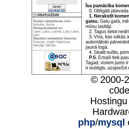
Īsa pamācība kome
0. Obligāti jāievada
ADVANCED
1. Nerakstīt koment
gaisu.
Galu galā, mēs
Šodien vardadienas svin:
Askolds, Aisma
mūsu lasītāji.
Nimepaevalised on:
2. Tagus lietot nedrīk
Laine, Laina, Lainela, Laini, Laive,
Laivi
3. Viss, kas sākās 
Šiandien vardadieni švencia:
automātiski pārveidot
Drąsutis, Jogilė, Kajetonas,
Klaudija, Sikstas
jaunā logā.
4. Skatīt nullto, pirm
P.S.
Emaili tiek pa
Tagad, visiem jums i
ir ieslēgts, uzspiežot 
© 2000-
c0d
Hostingu
Hardwar
php
/
mysql