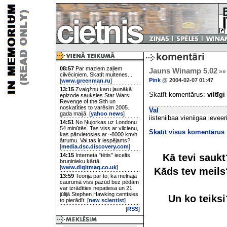
08:57
Par maziem zaļiem
Jauns Winamp 5.02
»»
cilvēciņiem. Skatīt multenes...
Pink
@ 2004-02-07 01:47
[
www.greenman.ru
]
13:15
Zvaigžņu karu jaunākā
Skatīt komentārus:
viltīgi
epizode sauksies Star Wars:
Revenge of the Sith un
noskatīties to varēsim 2005.
Val
gada maijā. [
yahoo news
]
iisteniibaa vieniigaa ieveer
14:51
No Ņujorkas uz Londonu
54 minūtēs. Tas viss ar vilcienu,
Skatīt visus komentārus
kas pārvietosies ar ~8000 km/h
ātrumu. Vai tas ir iespējams?
[
media.dsc.discovery.com
]
Kā tevi sauk
14:15
Interneta "tētis" iecelts
bruņinieku kārtā.
[
www.digitmag.co.uk
]
Kāds tev meil
13:59
Teorija par to, ka melnajā
caurumā viss pazūd bez pēdām
var izrādīties nepatiesa un 21.
jūlijā Stephen Hawking centīsies
Un ko teiks
to pierādīt. [
new scientist
]
[
RSS
]