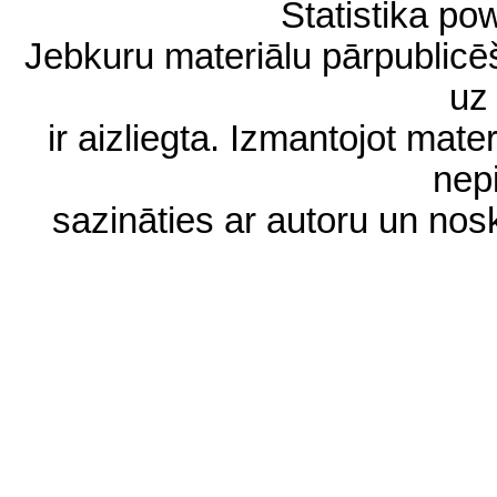
Statistika p
Jebkuru materiālu pārpublic
uz 
ir aizliegta. Izmantojot materi
nep
sazināties ar autoru un no