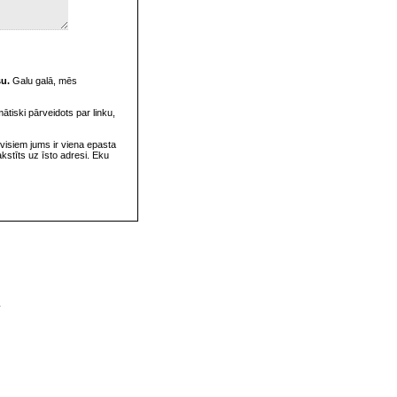
su.
Galu galā, mēs
omātiski pārveidots par linku,
visiem jums ir viena epasta
rakstīts uz īsto adresi. Eku
v
s