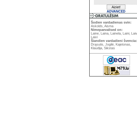
ADVANCED
Šodien vardadienas svin:
Askolds, Aisma
Nimepaevalised on:
Laine, Laina, Lainela, Laini, Lai
Laivi
Šiandien vardadieni švencia:
Drąsutis, Jogilė, Kajetonas,
Klaudija, Sikstas