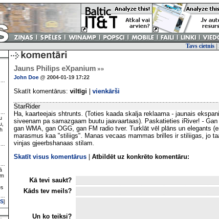
Tavs cietnis
|
Jauns Philips eXpanium
»»
John Doe
@ 2004-01-19 17:22
Skatīt komentārus:
viltīgi
|
vienkārši
StarRider
Ha, kaarteejais shtrunts. (Toties kaada skalja reklaama - jaunais ekspan
u
siveenam pa samazgaam buutu jaavaartaas). Paskatieties iRiver! - Gan 
u,
gan WMA, gan OGG, gan FM radio tver. Turklāt vēl plāns un elegants (es 
h
marasmus kaa "stiliigs". Manas vecaas mammas brilles ir stiliigas, jo ta
vinjas gjeerbshanaas stilam.
Skatīt visus komentārus
|
Atbildēt uz konkrēto komentāru:
ā
ām
Kā tevi saukt?
es
Kāds tev meils?
S
]
Un ko teiksi?