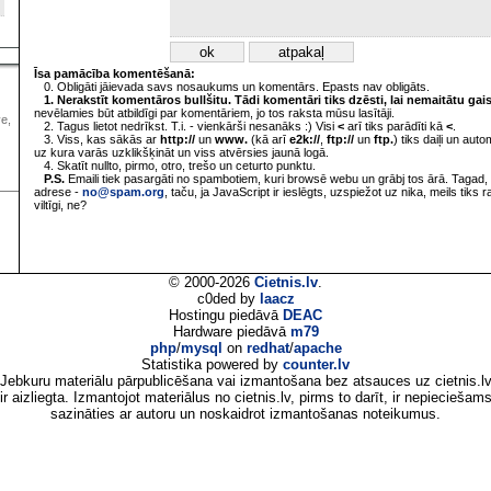
Īsa pamācība komentēšanā:
0. Obligāti jāievada savs nosaukums un komentārs. Epasts nav obligāts.
1. Nerakstīt komentāros bullšitu. Tādi komentāri tiks dzēsti, lai nemaitātu gai
nevēlamies būt atbildīgi par komentāriem, jo tos raksta mūsu lasītāji.
ve,
2. Tagus lietot nedrīkst. T.i. - vienkārši nesanāks :) Visi
<
arī tiks parādīti kā
<
.
3. Viss, kas sākās ar
http://
un
www.
(kā arī
e2k://
,
ftp://
un
ftp.
) tiks daiļi un aut
uz kura varās uzklikšķināt un viss atvērsies jaunā logā.
4. Skatīt nullto, pirmo, otro, trešo un ceturto punktu.
P.S.
Emaili tiek pasargāti no spambotiem, kuri browsē webu un grābj tos ārā. Tagad, 
adrese -
no@spam.org
, taču, ja JavaScript ir ieslēgts, uzspiežot uz nika, meils tiks 
viltīgi, ne?
© 2000-2026
Cietnis.lv
.
c0ded by
laacz
Hostingu piedāvā
DEAC
Hardware piedāvā
m79
php
/
mysql
on
redhat
/
apache
Statistika powered by
counter.lv
Jebkuru materiālu pārpublicēšana vai izmantošana bez atsauces uz cietnis.l
ir aizliegta. Izmantojot materiālus no cietnis.lv, pirms to darīt, ir nepieciešam
sazināties ar autoru un noskaidrot izmantošanas noteikumus.