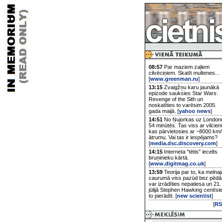
08:57
Par maziem zaļiem
cilvēciņiem. Skatīt multenes...
[
www.greenman.ru
]
13:15
Zvaigžņu karu jaunākā
epizode sauksies Star Wars:
Revenge of the Sith un
noskatīties to varēsim 2005.
gada maijā. [
yahoo news
]
14:51
No Ņujorkas uz London
54 minūtēs. Tas viss ar vilcien
kas pārvietosies ar ~8000 km/
ātrumu. Vai tas ir iespējams?
[
media.dsc.discovery.com
]
14:15
Interneta "tētis" iecelts
bruņinieku kārtā.
[
www.digitmag.co.uk
]
13:59
Teorija par to, ka melnaj
caurumā viss pazūd bez pēd
var izrādīties nepatiesa un 21.
jūlijā Stephen Hawking centīsi
to pierādīt. [
new scientist
]
[
RS