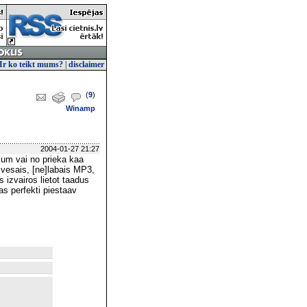
Ir ko teikt mums?
|
disclaimer
(
9
)
Winamp
2004-01-27 21:27
ium vai no prieka kaa
vesais, [ne]labais MP3,
izvairos lietot taadus
as perfekti piestaav