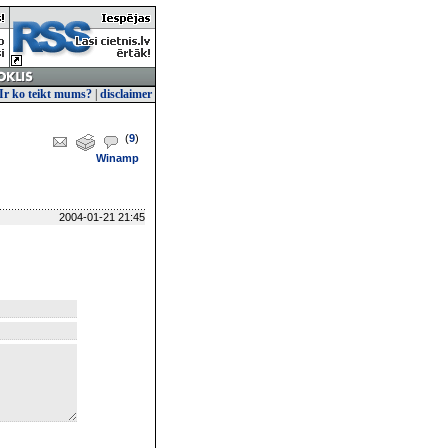
Ir ko teikt mums?
|
disclaimer
(
9
)
Winamp
2004-01-21 21:45