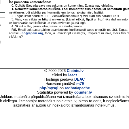
Īsa pamācība komentēšanā:
0. Obligāti jāievada savs nosaukums un komentārs. Epasts nav obligāts.
1. Nerakstīt komentāros bullšitu. Tādi komentāri tiks dzēsti, lai nemaitātu gai
nevēlamies būt atbildīgi par komentāriem, jo tos raksta mūsu lasītāji.
2. Tagus lietot nedrīkst. T.i. - vienkārši nesanāks :) Visi
<
arī tiks parādīti kā
<
.
3. Viss, kas sākās ar
http://
un
www.
(kā arī
e2k://
,
ftp://
un
ftp.
) tiks daiļi un aut
uz kura varās uzklikšķināt un viss atvērsies jaunā logā.
s
4. Skatīt nullto, pirmo, otro, trešo un ceturto punktu.
P.S.
Emaili tiek pasargāti no spambotiem, kuri browsē webu un grābj tos ārā. Tagad, 
adrese -
no@spam.org
, taču, ja JavaScript ir ieslēgts, uzspiežot uz nika, meils tiks 
viltīgi, ne?
)
© 2000-2026
Cietnis.lv
.
c0ded by
laacz
Hostingu piedāvā
DEAC
Hardware piedāvā
m79
php
/
mysql
on
redhat
/
apache
Statistika powered by
counter.lv
Jebkuru materiālu pārpublicēšana vai izmantošana bez atsauces uz cietnis.l
ir aizliegta. Izmantojot materiālus no cietnis.lv, pirms to darīt, ir nepieciešam
sazināties ar autoru un noskaidrot izmantošanas noteikumus.