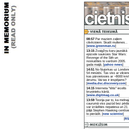
08:57
Par maziem zaļiem
cilvēciņiem. Skatīt multenes...
[
www.greenman.ru
]
13:15
Zvaigžņu karu jaunākā
epizode sauksies Star Wars:
Revenge of the Sith un
noskatīties to varēsim 2005.
gada maijā. [
yahoo news
]
14:51
No Ņujorkas uz London
54 minūtēs. Tas viss ar vilcien
kas pārvietosies ar ~8000 km/
ātrumu. Vai tas ir iespējams?
[
media.dsc.discovery.com
]
14:15
Interneta "tētis" iecelts
bruņinieku kārtā.
[
www.digitmag.co.uk
]
13:59
Teorija par to, ka melnaj
caurumā viss pazūd bez pēd
var izrādīties nepatiesa un 21.
jūlijā Stephen Hawking centīsi
to pierādīt. [
new scientist
]
[
RS