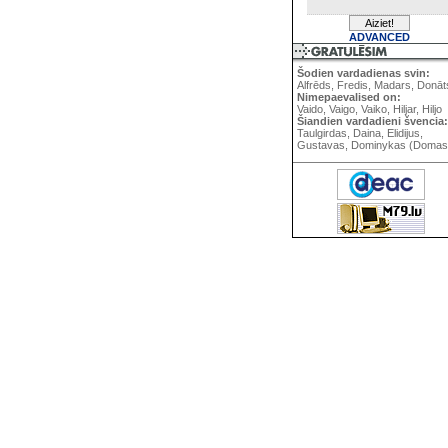
ADVANCED
Šodien vardadienas svin:
Alfrēds, Fredis, Madars, Donāt
Nimepaevalised on:
Vaido, Vaigo, Vaiko, Hiljar, Hiljo
Šiandien vardadieni švencia:
Taulgirdas, Daina, Elidijus,
Gustavas, Dominykas (Domas