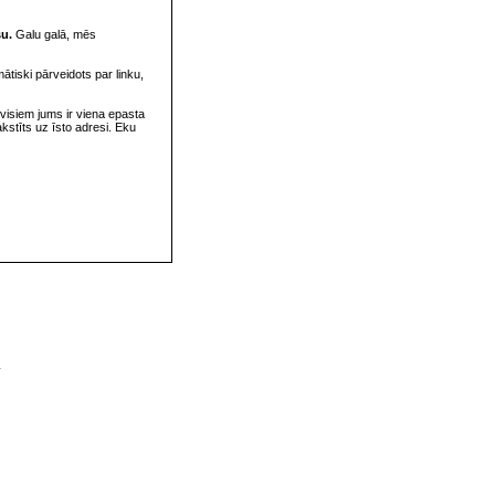
su.
Galu galā, mēs
omātiski pārveidots par linku,
visiem jums ir viena epasta
rakstīts uz īsto adresi. Eku
v
s