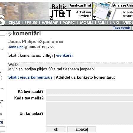
Tavs cietnis
|
Jauns Philips eXpanium
»»
John Doe
@ 2004-01-19 17:22
Skatīt komentārus:
viltīgi
|
vienkārši
WiLD
ja vinjsh latvijaa pikjos 60ls tad tieshaam jaapeerk
u
u,
Skatīt visus komentārus
|
Atbildēt uz konkrēto komentāru:
h
Kā tevi saukt?
Kāds tev meils?
ā
ām
Un ko teiksi?
es
S
]