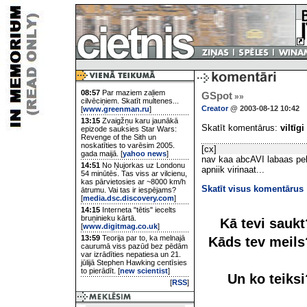
08:57
Par maziem zaļiem
GSpot
»»
cilvēciņiem. Skatīt multenes...
Creator
@ 2003-08-12 10:42
[
www.greenman.ru
]
13:15
Zvaigžņu karu jaunākā
Skatīt komentārus:
viltīgi
epizode sauksies Star Wars:
Revenge of the Sith un
noskatīties to varēsim 2005.
[cx]
gada maijā. [
yahoo news
]
nav kaa abcAVI labaas pe
14:51
No Ņujorkas uz Londonu
apniik virinaat...
54 minūtēs. Tas viss ar vilcienu,
kas pārvietosies ar ~8000 km/h
Skatīt visus komentārus
ātrumu. Vai tas ir iespējams?
[
media.dsc.discovery.com
]
14:15
Interneta "tētis" iecelts
bruņinieku kārtā.
Kā tevi sauk
[
www.digitmag.co.uk
]
13:59
Teorija par to, ka melnajā
Kāds tev meil
caurumā viss pazūd bez pēdām
var izrādīties nepatiesa un 21.
jūlijā Stephen Hawking centīsies
to pierādīt. [
new scientist
]
Un ko teiks
[
RSS
]