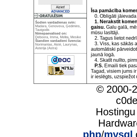
Īsa pamācība kome
ADVANCED
0. Obligāti jāievada
1. Nerakstīt koment
Šodien vardadienas svin:
Madara, Genoveva, Ģedimins,
gaisu.
Galu galā, mēs
Tautgodis
mūsu lasītāji.
Nimepaevalised on:
Deboora, Imma, Melita, Mesike
2. Tagus lietot nedrīk
Šiandien vardadieni švencia:
3. Viss, kas sākās 
Norimantas, Aistė, Laurynas,
Asterija (Astra)
automātiski pārveidot
jaunā logā.
4. Skatīt nullto, pirm
P.S.
Emaili tiek pa
Tagad, visiem jums i
ir ieslēgts, uzspiežot 
© 2000-
c0d
Hostingu
Hardwar
php
/
mysql