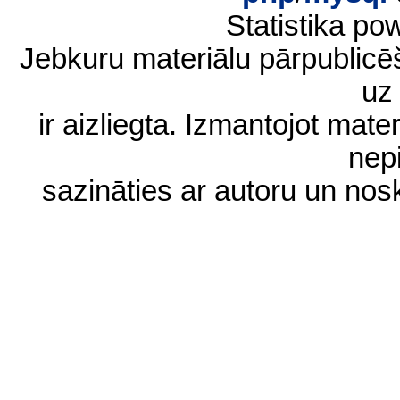
Statistika p
Jebkuru materiālu pārpublic
uz 
ir aizliegta. Izmantojot materi
nep
sazināties ar autoru un no