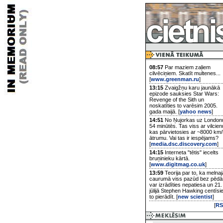
08:57
Par maziem zaļiem
cilvēciņiem. Skatīt multenes...
[
www.greenman.ru
]
13:15
Zvaigžņu karu jaunākā
epizode sauksies Star Wars:
Revenge of the Sith un
noskatīties to varēsim 2005.
gada maijā. [
yahoo news
]
14:51
No Ņujorkas uz London
54 minūtēs. Tas viss ar vilcien
kas pārvietosies ar ~8000 km/
ātrumu. Vai tas ir iespējams?
[
media.dsc.discovery.com
]
14:15
Interneta "tētis" iecelts
bruņinieku kārtā.
[
www.digitmag.co.uk
]
13:59
Teorija par to, ka melnaj
caurumā viss pazūd bez pēd
var izrādīties nepatiesa un 21.
jūlijā Stephen Hawking centīsi
to pierādīt. [
new scientist
]
[
RS