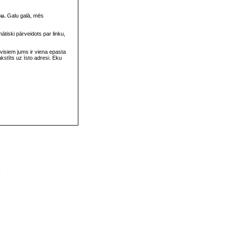
su.
Galu galā, mēs
omātiski pārveidots par linku,
visiem jums ir viena epasta
rakstīts uz īsto adresi. Eku
v
s