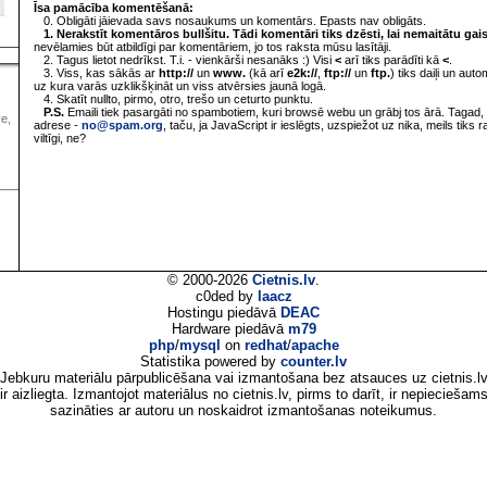
Īsa pamācība komentēšanā:
0. Obligāti jāievada savs nosaukums un komentārs. Epasts nav obligāts.
1. Nerakstīt komentāros bullšitu. Tādi komentāri tiks dzēsti, lai nemaitātu gai
nevēlamies būt atbildīgi par komentāriem, jo tos raksta mūsu lasītāji.
2. Tagus lietot nedrīkst. T.i. - vienkārši nesanāks :) Visi
<
arī tiks parādīti kā
<
.
3. Viss, kas sākās ar
http://
un
www.
(kā arī
e2k://
,
ftp://
un
ftp.
) tiks daiļi un aut
uz kura varās uzklikšķināt un viss atvērsies jaunā logā.
4. Skatīt nullto, pirmo, otro, trešo un ceturto punktu.
P.S.
Emaili tiek pasargāti no spambotiem, kuri browsē webu un grābj tos ārā. Tagad, 
ve,
adrese -
no@spam.org
, taču, ja JavaScript ir ieslēgts, uzspiežot uz nika, meils tiks 
viltīgi, ne?
© 2000-2026
Cietnis.lv
.
c0ded by
laacz
Hostingu piedāvā
DEAC
Hardware piedāvā
m79
php
/
mysql
on
redhat
/
apache
Statistika powered by
counter.lv
Jebkuru materiālu pārpublicēšana vai izmantošana bez atsauces uz cietnis.l
ir aizliegta. Izmantojot materiālus no cietnis.lv, pirms to darīt, ir nepieciešam
sazināties ar autoru un noskaidrot izmantošanas noteikumus.