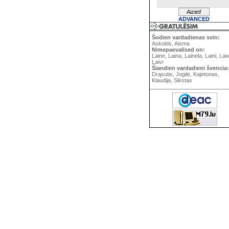
ADVANCED
Šodien vardadienas svin:
Askolds, Aisma
Nimepaevalised on:
Laine, Laina, Lainela, Laini, Lai
Laivi
Šiandien vardadieni švencia:
Drąsutis, Jogilė, Kajetonas,
Klaudija, Sikstas