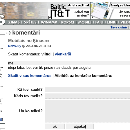
Tavs cietnis
|
Mobilais no Ķīnas
»»
NewGuy
@ 2003-06-25 11:54
Skatīt komentārus:
viltīgi
|
vienkārši
me
ideja laba, bet vai tik priize nav daudz par augstu
u
u,
Skatīt visus komentārus
|
Atbildēt uz konkrēto komentāru:
h
Kā tevi saukt?
Kāds tev meils?
ā
ām
Un ko teiksi?
es
S
]