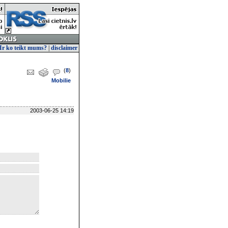
Ir ko teikt mums?
|
disclaimer
(
8
)
Mobilie
2003-06-25 14:19