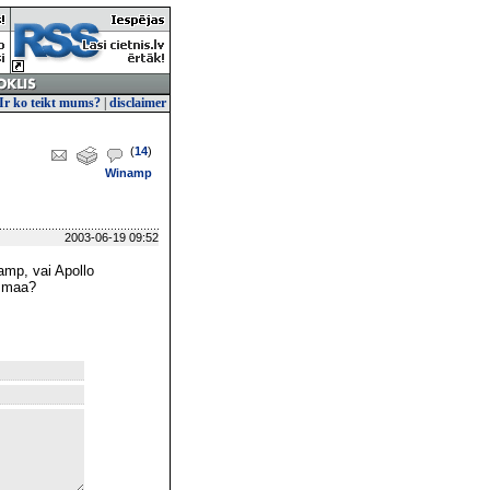
Ir ko teikt mums?
|
disclaimer
(
14
)
Winamp
2003-06-19 09:52
amp, vai Apollo
uzmaa?