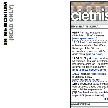
08:57
Par maziem zaļiem
cilvēciņiem. Skatīt multenes...
[
www.greenman.ru
]
13:15
Zvaigžņu karu jaunākā
epizode sauksies Star Wars:
Revenge of the Sith un
noskatīties to varēsim 2005.
gada maijā. [
yahoo news
]
14:51
No Ņujorkas uz London
54 minūtēs. Tas viss ar vilcien
kas pārvietosies ar ~8000 km/
ātrumu. Vai tas ir iespējams?
[
media.dsc.discovery.com
]
14:15
Interneta "tētis" iecelts
bruņinieku kārtā.
[
www.digitmag.co.uk
]
13:59
Teorija par to, ka melnaj
caurumā viss pazūd bez pēd
var izrādīties nepatiesa un 21.
jūlijā Stephen Hawking centīsi
to pierādīt. [
new scientist
]
[
RS