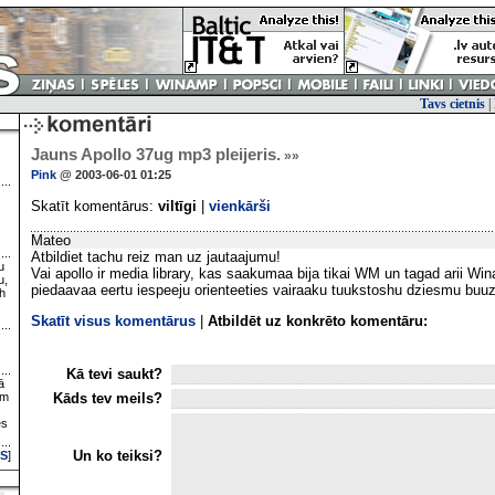
Tavs cietnis
|
Jauns Apollo 37ug mp3 pleijeris.
»»
Pink
@ 2003-06-01 01:25
Skatīt komentārus:
viltīgi
|
vienkārši
Mateo
Atbildiet tachu reiz man uz jautaajumu!
u
Vai apollo ir media library, kas saakumaa bija tikai WM un tagad arii Win
u,
piedaavaa eertu iespeeju orienteeties vairaaku tuukstoshu dziesmu bu
h
Skatīt visus komentārus
|
Atbildēt uz konkrēto komentāru:
Kā tevi saukt?
ā
Kāds tev meils?
ām
es
Un ko teiksi?
S
]