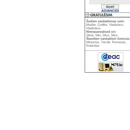
ADVANCED
Šodien vardadienas svin:
Mudīte, Gotlibs, Vladislavs,
Vladislava
Nimepaevalised on:
Silvia, Silvi, Silva, Silve
Šiandien vardadieni švencia:
Mintartas, Tarvilė, Romanas,
Rolandas