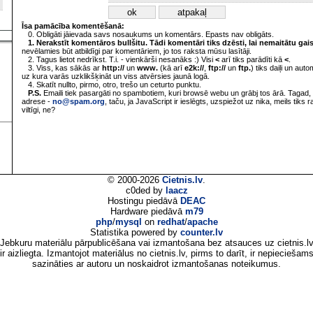
Īsa pamācība komentēšanā:
0. Obligāti jāievada savs nosaukums un komentārs. Epasts nav obligāts.
1. Nerakstīt komentāros bullšitu. Tādi komentāri tiks dzēsti, lai nemaitātu gai
nevēlamies būt atbildīgi par komentāriem, jo tos raksta mūsu lasītāji.
2. Tagus lietot nedrīkst. T.i. - vienkārši nesanāks :) Visi
<
arī tiks parādīti kā
<
.
3. Viss, kas sākās ar
http://
un
www.
(kā arī
e2k://
,
ftp://
un
ftp.
) tiks daiļi un aut
uz kura varās uzklikšķināt un viss atvērsies jaunā logā.
4. Skatīt nullto, pirmo, otro, trešo un ceturto punktu.
P.S.
Emaili tiek pasargāti no spambotiem, kuri browsē webu un grābj tos ārā. Tagad, 
adrese -
no@spam.org
, taču, ja JavaScript ir ieslēgts, uzspiežot uz nika, meils tiks 
viltīgi, ne?
© 2000-2026
Cietnis.lv
.
c0ded by
laacz
Hostingu piedāvā
DEAC
Hardware piedāvā
m79
php
/
mysql
on
redhat
/
apache
Statistika powered by
counter.lv
Jebkuru materiālu pārpublicēšana vai izmantošana bez atsauces uz cietnis.l
ir aizliegta. Izmantojot materiālus no cietnis.lv, pirms to darīt, ir nepieciešam
sazināties ar autoru un noskaidrot izmantošanas noteikumus.