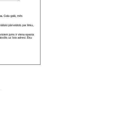
su.
Galu galā, mēs
omātiski pārveidots par linku,
visiem jums ir viena epasta
rakstīts uz īsto adresi. Eku
v
s