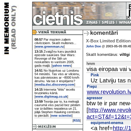
08:57
Par maziem zaļiem
X-Box Limited Edition
cilvēciņiem. Skatīt multenes...
John Doe
@ 2003-05-05 09:4
[
www.greenman.ru
]
13:15
Zvaigžņu karu jaunākā
Skatīt komentārus:
viltīgi
epizode sauksies Star Wars:
Revenge of the Sith un
noskatīties to varēsim 2005.
hmm
gada maijā. [
yahoo news
]
visa eiropaa vai 
14:51
No Ņujorkas uz Londonu
54 minūtēs. Tas viss ar vilcienu,
Pink
kas pārvietosies ar ~8000 km/h
Uz Latviju tas 
ātrumu. Vai tas ir iespējams?
[
media.dsc.discovery.com
]
Piepz
14:15
Interneta "tētis" iecelts
www.revolution.l
bruņinieku kārtā.
[
www.digitmag.co.uk
]
agressor
13:59
Teorija par to, ka melnajā
btw te ir par ne
caurumā viss pazūd bez pēdām
var izrādīties nepatiesa un 21.
[
http://www.revol
jūlijā Stephen Hawking centīsies
act=ST&f=12&t=
to pierādīt. [
new scientist
]
[
RSS
]
equipment-enema
<a href=
http:/