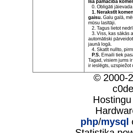
Īsa pamācība kome
0. Obligāti jāievada
1. Nerakstīt koment
gaisu.
Galu galā, mēs
mūsu lasītāji.
2. Tagus lietot nedrīk
3. Viss, kas sākās 
automātiski pārveidot
jaunā logā.
4. Skatīt nullto, pirm
P.S.
Emaili tiek pa
Tagad, visiem jums i
ir ieslēgts, uzspiežot 
© 2000-
c0d
Hostingu
Hardwar
php
/
mysql
Statistika p