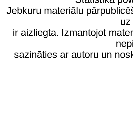
Jebkuru materiālu pārpublic
uz 
ir aizliegta. Izmantojot materi
nep
sazināties ar autoru un no