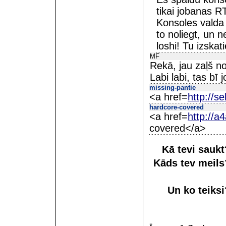
tikai jobanas 
Konsoles valda
to noliegt, un n
loshi! Tu izskat
MF
Rekā, jau zaļš n
Labi labi, tas bī j
missing-pantie
<a href=
http://s
hardcore-covered
<a href=
http://
covered</a>
Kā tevi sauk
Kāds tev meil
Un ko teiks