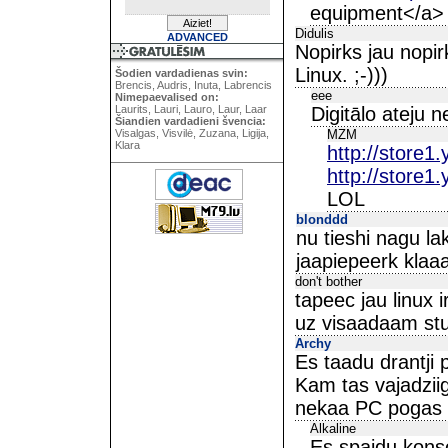
equipment</a>
Didulis
ADVANCED
Nopirks jau nopir
Linux. ;-)))
Šodien vardadienas svin:
Brencis, Audris, Inuta, Labrencis
eee
Nimepaevalised on:
Laurits, Lauri, Lauro, Laur, Laar
Digitālo ateju 
Šiandien vardadieni švencia:
Visalgas, Visvilė, Zuzana, Ligija,
MZM
Klara
http://store
http://store
LOL
blonddd
nu tieshi nagu la
jaapiepeerk klaaa
don't bother
tapeec jau linux i
uz visaadaam stu
Archy
Es taadu drantji
Kam tas vajadzii
nekaa PC pogas :/
Alkaline
Es spaidu kons