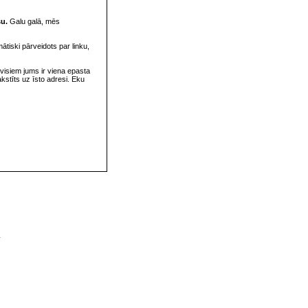
su.
Galu galā, mēs
omātiski pārveidots par linku,
visiem jums ir viena epasta
rakstīts uz īsto adresi. Eku
v
s