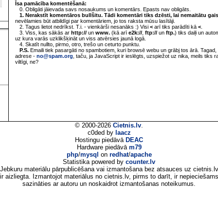
Īsa pamācība komentēšanā:
0. Obligāti jāievada savs nosaukums un komentārs. Epasts nav obligāts.
1. Nerakstīt komentāros bullšitu. Tādi komentāri tiks dzēsti, lai nemaitātu gai
nevēlamies būt atbildīgi par komentāriem, jo tos raksta mūsu lasītāji.
2. Tagus lietot nedrīkst. T.i. - vienkārši nesanāks :) Visi
<
arī tiks parādīti kā
<
.
3. Viss, kas sākās ar
http://
un
www.
(kā arī
e2k://
,
ftp://
un
ftp.
) tiks daiļi un aut
uz kura varās uzklikšķināt un viss atvērsies jaunā logā.
4. Skatīt nullto, pirmo, otro, trešo un ceturto punktu.
P.S.
Emaili tiek pasargāti no spambotiem, kuri browsē webu un grābj tos ārā. Tagad, 
adrese -
no@spam.org
, taču, ja JavaScript ir ieslēgts, uzspiežot uz nika, meils tiks 
viltīgi, ne?
© 2000-2026
Cietnis.lv
.
c0ded by
laacz
Hostingu piedāvā
DEAC
Hardware piedāvā
m79
php
/
mysql
on
redhat
/
apache
Statistika powered by
counter.lv
Jebkuru materiālu pārpublicēšana vai izmantošana bez atsauces uz cietnis.l
ir aizliegta. Izmantojot materiālus no cietnis.lv, pirms to darīt, ir nepieciešam
sazināties ar autoru un noskaidrot izmantošanas noteikumus.