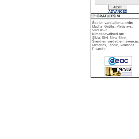
ADVANCED
Šodien vardadienas svin:
Mudīte, Gotlibs, Vladislavs,
Vladislava
Nimepaevalised on:
Silvia, Silvi, Silva, Silve
Šiandien vardadieni švencia:
Mintartas, Tarvilė, Romanas,
Rolandas