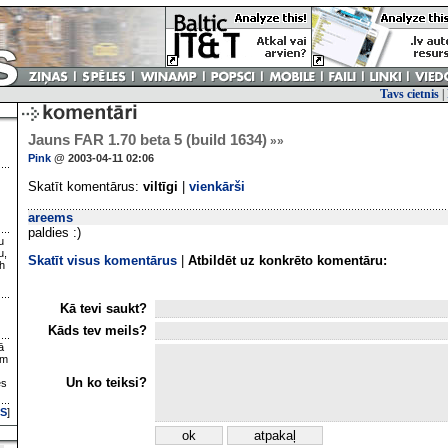
Tavs cietnis
|
Jauns FAR 1.70 beta 5 (build 1634)
»»
Pink
@ 2003-04-11 02:06
Skatīt komentārus:
viltīgi
|
vienkārši
areems
paldies :)
u
u,
Skatīt visus komentārus
|
Atbildēt uz konkrēto komentāru:
h
Kā tevi saukt?
Kāds tev meils?
ā
ām
Un ko teiksi?
es
S
]