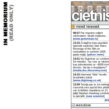
08:57
Par maziem zaļiem
cilvēciņiem. Skatīt multenes...
[
www.greenman.ru
]
13:15
Zvaigžņu karu jaunākā
epizode sauksies Star Wars:
Revenge of the Sith un
noskatīties to varēsim 2005.
gada maijā. [
yahoo news
]
14:51
No Ņujorkas uz London
54 minūtēs. Tas viss ar vilcien
kas pārvietosies ar ~8000 km/
ātrumu. Vai tas ir iespējams?
[
media.dsc.discovery.com
]
14:15
Interneta "tētis" iecelts
bruņinieku kārtā.
[
www.digitmag.co.uk
]
13:59
Teorija par to, ka melnaj
caurumā viss pazūd bez pēd
var izrādīties nepatiesa un 21.
jūlijā Stephen Hawking centīsi
to pierādīt. [
new scientist
]
[
RS