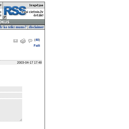
Ir ko teikt mums?
|
disclaimer
(
40
)
Faili
2003-04-17 17:48