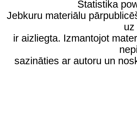
Statistika p
Jebkuru materiālu pārpublic
uz 
ir aizliegta. Izmantojot materi
nep
sazināties ar autoru un no