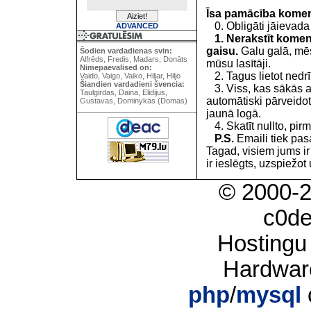
Īsa pamācība kome
0. Obligāti jāievada
ADVANCED
1. Nerakstīt koment
gaisu.
Galu galā, mēs
Šodien vardadienas svin:
Alfrēds, Fredis, Madars, Donāts
mūsu lasītāji.
Nimepaevalised on:
2. Tagus lietot nedrīk
Vaido, Vaigo, Vaiko, Hiljar, Hiljo
Šiandien vardadieni švencia:
3. Viss, kas sākās 
Taulgirdas, Daina, Elidijus,
automātiski pārveidot
Gustavas, Dominykas (Domas)
jaunā logā.
4. Skatīt nullto, pirm
P.S.
Emaili tiek pa
Tagad, visiem jums i
ir ieslēgts, uzspiežot 
© 2000-
c0d
Hostingu
Hardwar
php
/
mysql