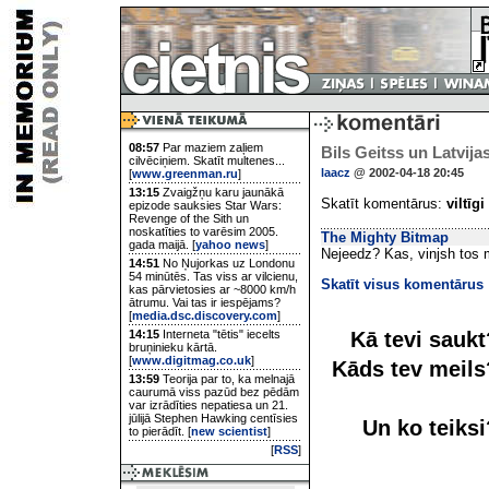
08:57
Par maziem zaļiem
Bils Geitss un Latvij
cilvēciņiem. Skatīt multenes...
laacz
@ 2002-04-18 20:45
[
www.greenman.ru
]
13:15
Zvaigžņu karu jaunākā
Skatīt komentārus:
viltīgi
epizode sauksies Star Wars:
Revenge of the Sith un
noskatīties to varēsim 2005.
The Mighty Bitmap
gada maijā. [
yahoo news
]
Nejeedz? Kas, vinjsh tos m
14:51
No Ņujorkas uz Londonu
54 minūtēs. Tas viss ar vilcienu,
Skatīt visus komentārus
kas pārvietosies ar ~8000 km/h
ātrumu. Vai tas ir iespējams?
[
media.dsc.discovery.com
]
Kā tevi sauk
14:15
Interneta "tētis" iecelts
bruņinieku kārtā.
[
www.digitmag.co.uk
]
Kāds tev meil
13:59
Teorija par to, ka melnajā
caurumā viss pazūd bez pēdām
var izrādīties nepatiesa un 21.
jūlijā Stephen Hawking centīsies
Un ko teiks
to pierādīt. [
new scientist
]
[
RSS
]