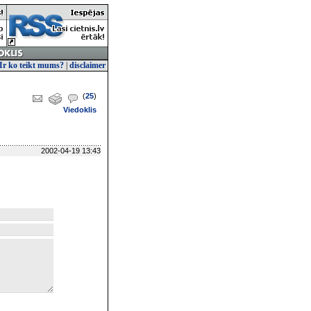
Ir ko teikt mums?
|
disclaimer
(
25
)
Viedoklis
2002-04-19 13:43