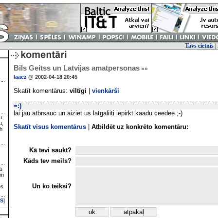
Tavs cietnis
|
Bils Geitss un Latvijas amatpersonas
»»
laacz
@ 2002-04-18 20:45
Skatīt komentārus:
viltīgi
|
vienkārši
=:)
lai jau atbrsauc un aiziet us latgaliiti iepirkt kaadu ceedee ;-)
u
u,
Skatīt visus komentārus
|
Atbildēt uz konkrēto komentāru:
h
Kā tevi saukt?
Kāds tev meils?
ā
ām
Un ko teiksi?
es
S
]