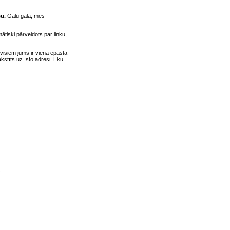
su.
Galu galā, mēs
omātiski pārveidots par linku,
visiem jums ir viena epasta
rakstīts uz īsto adresi. Eku
v
s