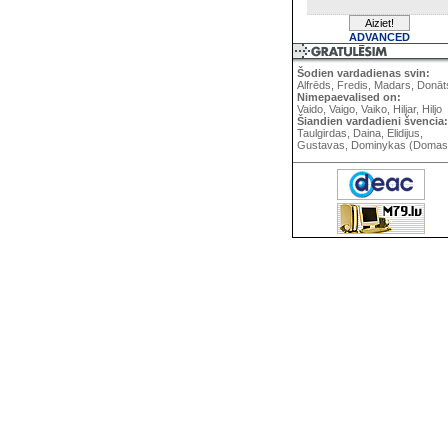
ADVANCED
Šodien vardadienas svin:
Alfrēds, Fredis, Madars, Donāt
Nimepaevalised on:
Vaido, Vaigo, Vaiko, Hiljar, Hiljo
Šiandien vardadieni švencia:
Taulgirdas, Daina, Elidijus,
Gustavas, Dominykas (Domas