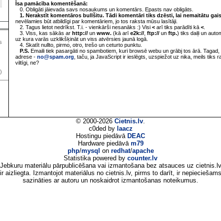
Īsa pamācība komentēšanā:
0. Obligāti jāievada savs nosaukums un komentārs. Epasts nav obligāts.
1. Nerakstīt komentāros bullšitu. Tādi komentāri tiks dzēsti, lai nemaitātu gai
nevēlamies būt atbildīgi par komentāriem, jo tos raksta mūsu lasītāji.
2. Tagus lietot nedrīkst. T.i. - vienkārši nesanāks :) Visi
<
arī tiks parādīti kā
<
.
3. Viss, kas sākās ar
http://
un
www.
(kā arī
e2k://
,
ftp://
un
ftp.
) tiks daiļi un aut
uz kura varās uzklikšķināt un viss atvērsies jaunā logā.
s
4. Skatīt nullto, pirmo, otro, trešo un ceturto punktu.
P.S.
Emaili tiek pasargāti no spambotiem, kuri browsē webu un grābj tos ārā. Tagad, 
adrese -
no@spam.org
, taču, ja JavaScript ir ieslēgts, uzspiežot uz nika, meils tiks 
viltīgi, ne?
)
© 2000-2026
Cietnis.lv
.
c0ded by
laacz
Hostingu piedāvā
DEAC
Hardware piedāvā
m79
php
/
mysql
on
redhat
/
apache
Statistika powered by
counter.lv
Jebkuru materiālu pārpublicēšana vai izmantošana bez atsauces uz cietnis.l
ir aizliegta. Izmantojot materiālus no cietnis.lv, pirms to darīt, ir nepieciešam
sazināties ar autoru un noskaidrot izmantošanas noteikumus.