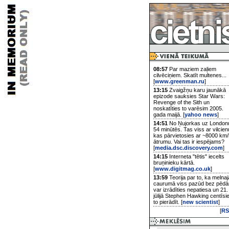
08:57
Par maziem zaļiem
cilvēciņiem. Skatīt multenes...
[
www.greenman.ru
]
13:15
Zvaigžņu karu jaunākā
epizode sauksies Star Wars:
Revenge of the Sith un
noskatīties to varēsim 2005.
gada maijā. [
yahoo news
]
14:51
No Ņujorkas uz London
54 minūtēs. Tas viss ar vilcien
kas pārvietosies ar ~8000 km/
ātrumu. Vai tas ir iespējams?
[
media.dsc.discovery.com
]
14:15
Interneta "tētis" iecelts
bruņinieku kārtā.
[
www.digitmag.co.uk
]
13:59
Teorija par to, ka melnaj
caurumā viss pazūd bez pēd
var izrādīties nepatiesa un 21.
jūlijā Stephen Hawking centīsi
to pierādīt. [
new scientist
]
[
RS