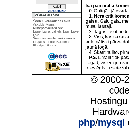
Īsa pamācība kome
0. Obligāti jāievada
ADVANCED
1. Nerakstīt koment
gaisu.
Galu galā, mēs
Šodien vardadienas svin:
Askolds, Aisma
mūsu lasītāji.
Nimepaevalised on:
2. Tagus lietot nedrīk
Laine, Laina, Lainela, Laini, Laive,
Laivi
3. Viss, kas sākās 
Šiandien vardadieni švencia:
automātiski pārveidot
Drąsutis, Jogilė, Kajetonas,
Klaudija, Sikstas
jaunā logā.
4. Skatīt nullto, pirm
P.S.
Emaili tiek pa
Tagad, visiem jums i
ir ieslēgts, uzspiežot 
© 2000-
c0d
Hostingu
Hardwar
php
/
mysql