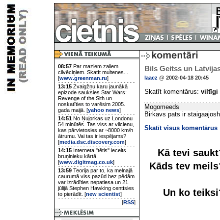
08:57
Par maziem zaļiem
Bils Geitss un Latvij
cilvēciņiem. Skatīt multenes...
laacz
@ 2002-04-18 20:45
[
www.greenman.ru
]
13:15
Zvaigžņu karu jaunākā
Skatīt komentārus:
viltīgi
epizode sauksies Star Wars:
Revenge of the Sith un
noskatīties to varēsim 2005.
Mogomeeds
gada maijā. [
yahoo news
]
Birkavs pats ir staigaajosh
14:51
No Ņujorkas uz Londonu
54 minūtēs. Tas viss ar vilcienu,
Skatīt visus komentārus
kas pārvietosies ar ~8000 km/h
ātrumu. Vai tas ir iespējams?
[
media.dsc.discovery.com
]
Kā tevi sauk
14:15
Interneta "tētis" iecelts
bruņinieku kārtā.
[
www.digitmag.co.uk
]
Kāds tev meil
13:59
Teorija par to, ka melnajā
caurumā viss pazūd bez pēdām
var izrādīties nepatiesa un 21.
jūlijā Stephen Hawking centīsies
Un ko teiks
to pierādīt. [
new scientist
]
[
RSS
]