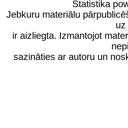
Statistika p
Jebkuru materiālu pārpublic
uz 
ir aizliegta. Izmantojot materi
nep
sazināties ar autoru un no