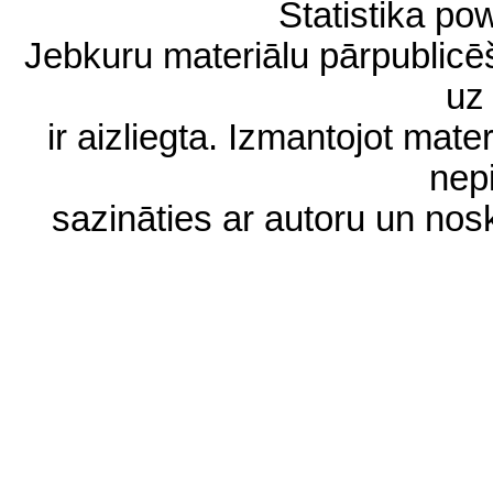
Statistika p
Jebkuru materiālu pārpublic
uz 
ir aizliegta. Izmantojot materi
nep
sazināties ar autoru un no