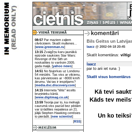
08:57
Par maziem zaļiem
Bils Geitss un Latvij
cilvēciņiem. Skatīt multenes...
laacz
@ 2002-04-18 20:45
[
www.greenman.ru
]
13:15
Zvaigžņu karu jaunākā
Skatīt komentārus:
viltīgi
epizode sauksies Star Wars:
Revenge of the Sith un
noskatīties to varēsim 2005.
laacz
gada maijā. [
yahoo news
]
par to arii iet runa :)
14:51
No Ņujorkas uz Londonu
54 minūtēs. Tas viss ar vilcienu,
Skatīt visus komentārus
kas pārvietosies ar ~8000 km/h
ātrumu. Vai tas ir iespējams?
[
media.dsc.discovery.com
]
Kā tevi sauk
14:15
Interneta "tētis" iecelts
bruņinieku kārtā.
[
www.digitmag.co.uk
]
Kāds tev meil
13:59
Teorija par to, ka melnajā
caurumā viss pazūd bez pēdām
var izrādīties nepatiesa un 21.
jūlijā Stephen Hawking centīsies
Un ko teiks
to pierādīt. [
new scientist
]
[
RSS
]