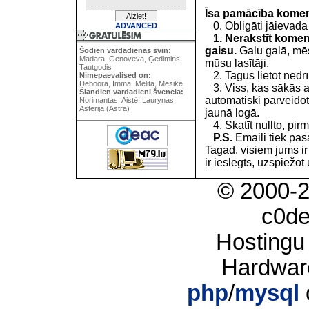
Īsa pamācība kome
0. Obligāti jāievada
ADVANCED
1. Nerakstīt koment
gaisu.
Galu galā, mēs
Šodien vardadienas svin:
Madara, Genoveva, Ģedimins,
mūsu lasītāji.
Tautgodis
2. Tagus lietot nedrīk
Nimepaevalised on:
Deboora, Imma, Melita, Mesike
3. Viss, kas sākās 
Šiandien vardadieni švencia:
automātiski pārveidot
Norimantas, Aistė, Laurynas,
Asterija (Astra)
jaunā logā.
4. Skatīt nullto, pirm
P.S.
Emaili tiek pa
Tagad, visiem jums i
ir ieslēgts, uzspiežot 
© 2000-
c0d
Hostingu
Hardwar
php
/
mysql