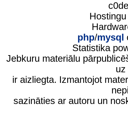
c0d
Hostingu
Hardwar
php
/
mysql
Statistika p
Jebkuru materiālu pārpublic
uz 
ir aizliegta. Izmantojot materi
nep
sazināties ar autoru un no