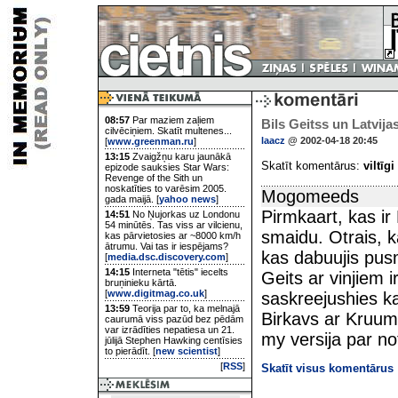
08:57
Par maziem zaļiem
Bils Geitss un Latvij
cilvēciņiem. Skatīt multenes...
laacz
@ 2002-04-18 20:45
[
www.greenman.ru
]
13:15
Zvaigžņu karu jaunākā
Skatīt komentārus:
viltīgi
epizode sauksies Star Wars:
Revenge of the Sith un
noskatīties to varēsim 2005.
Mogomeeds
gada maijā. [
yahoo news
]
Pirmkaart, kas ir
14:51
No Ņujorkas uz Londonu
54 minūtēs. Tas viss ar vilcienu,
smaidu. Otrais, k
kas pārvietosies ar ~8000 km/h
ātrumu. Vai tas ir iespējams?
kas dabuujis pus
[
media.dsc.discovery.com
]
14:15
Interneta "tētis" iecelts
Geits ar vinjiem i
bruņinieku kārtā.
[
www.digitmag.co.uk
]
saskreejushies ka
13:59
Teorija par to, ka melnajā
Birkavs ar Kruumi
caurumā viss pazūd bez pēdām
var izrādīties nepatiesa un 21.
my versija par no
jūlijā Stephen Hawking centīsies
to pierādīt. [
new scientist
]
[
RSS
]
Skatīt visus komentārus