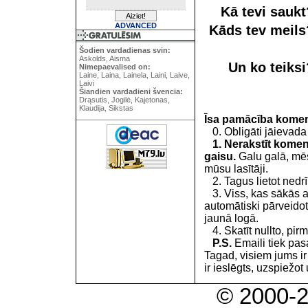
Kā tevi sauk
ADVANCED
Kāds tev meil
Šodien vardadienas svin:
Askolds, Aisma
Un ko teiks
Nimepaevalised on:
Laine, Laina, Lainela, Laini, Laive,
Laivi
Šiandien vardadieni švencia:
Drąsutis, Jogilė, Kajetonas,
Klaudija, Sikstas
Īsa pamācība kome
0. Obligāti jāievada
1. Nerakstīt koment
gaisu.
Galu galā, mēs
mūsu lasītāji.
2. Tagus lietot nedrīk
3. Viss, kas sākās 
automātiski pārveidot
jaunā logā.
4. Skatīt nullto, pirm
P.S.
Emaili tiek pa
Tagad, visiem jums i
ir ieslēgts, uzspiežot 
© 2000-