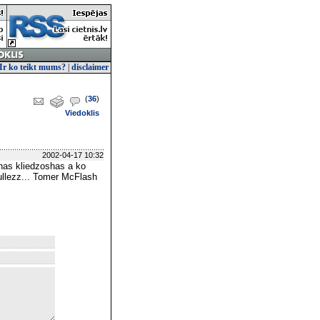
Ir ko teikt mums?
|
disclaimer
(
36
)
Viedoklis
2002-04-17 10:32
ushas kliedzoshas a ko
 rullezz... Tomer McFlash