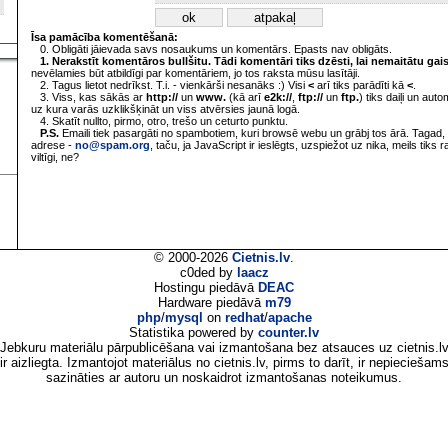
Īsa pamācība komentēšanā:
0. Obligāti jāievada savs nosaukums un komentārs. Epasts nav obligāts.
1. Nerakstīt komentāros bullšitu. Tādi komentāri tiks dzēsti, lai nemaitātu gai
nevēlamies būt atbildīgi par komentāriem, jo tos raksta mūsu lasītāji.
2. Tagus lietot nedrīkst. T.i. - vienkārši nesanāks :) Visi
<
arī tiks parādīti kā
<
.
3. Viss, kas sākās ar
http://
un
www.
(kā arī
e2k://
,
ftp://
un
ftp.
) tiks daiļi un aut
uz kura varās uzklikšķināt un viss atvērsies jaunā logā.
4. Skatīt nullto, pirmo, otro, trešo un ceturto punktu.
P.S.
Emaili tiek pasargāti no spambotiem, kuri browsē webu un grābj tos ārā. Tagad, 
adrese -
no@spam.org
, taču, ja JavaScript ir ieslēgts, uzspiežot uz nika, meils tiks 
viltīgi, ne?
© 2000-2026
Cietnis.lv
.
c0ded by
laacz
Hostingu piedāvā
DEAC
Hardware piedāvā
m79
php
/
mysql
on
redhat
/
apache
Statistika powered by
counter.lv
Jebkuru materiālu pārpublicēšana vai izmantošana bez atsauces uz cietnis.l
ir aizliegta. Izmantojot materiālus no cietnis.lv, pirms to darīt, ir nepieciešam
sazināties ar autoru un noskaidrot izmantošanas noteikumus.