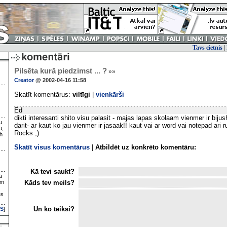
Tavs cietnis
|
Pilsēta kurā piedzimst ... ?
»»
Creator
@ 2002-04-16 11:58
Skatīt komentārus:
viltīgi
|
vienkārši
Ed
dikti interesanti shito visu palasit - majas lapas skolaam vienmer ir bij
u
darit- ar kaut ko jau vienmer ir jasaak!! kaut vai ar word vai notepad ari
u,
Rocks ;)
h
Skatīt visus komentārus
|
Atbildēt uz konkrēto komentāru:
Kā tevi saukt?
ā
Kāds tev meils?
ām
es
Un ko teiksi?
S
]