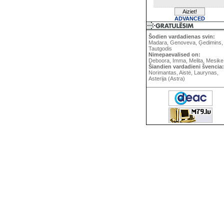
ADVANCED
Šodien vardadienas svin:
Madara, Genoveva, Ģedimins,
Tautgodis
Nimepaevalised on:
Deboora, Imma, Melita, Mesike
Šiandien vardadieni švencia:
Norimantas, Aistė, Laurynas,
Asterija (Astra)