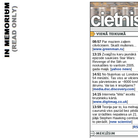
08:57
Par maziem zaļiem
cilvēciņiem. Skatīt multenes...
[
www.greenman.ru
]
13:15
Zvaigžņu karu jaunākā
epizode sauksies Star Wars:
Revenge of the Sith un
noskatīties to varēsim 2005.
gada maijā. [
yahoo news
]
14:51
No Ņujorkas uz London
54 minūtēs. Tas viss ar vilcien
kas pārvietosies ar ~8000 km/
ātrumu. Vai tas ir iespējams?
[
media.dsc.discovery.com
]
14:15
Interneta "tētis" iecelts
bruņinieku kārtā.
[
www.digitmag.co.uk
]
13:59
Teorija par to, ka melnaj
caurumā viss pazūd bez pēd
var izrādīties nepatiesa un 21.
jūlijā Stephen Hawking centīsi
to pierādīt. [
new scientist
]
[
RS