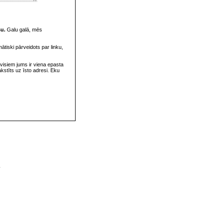
su.
Galu galā, mēs
omātiski pārveidots par linku,
visiem jums ir viena epasta
rakstīts uz īsto adresi. Eku
v
s