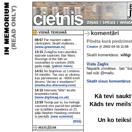
08:57
Par maziem zaļiem
Pilsēta kurā piedzimst 
cilvēciņiem. Skatīt multenes...
Creator
@ 2002-04-16 11:58
[
www.greenman.ru
]
13:15
Zvaigžņu karu jaunākā
Skatīt komentārus:
viltīgi
epizode sauksies Star Wars:
Revenge of the Sith un
noskatīties to varēsim 2005.
Vistu Zaglis
gada maijā. [
yahoo news
]
Nepatīk zīmēties.. bet "šis
14:51
No Ņujorkas uz Londonu
tad sūti @mailu.
54 minūtēs. Tas viss ar vilcienu,
kas pārvietosies ar ~8000 km/h
Skatīt visus komentārus
ātrumu. Vai tas ir iespējams?
[
media.dsc.discovery.com
]
14:15
Interneta "tētis" iecelts
bruņinieku kārtā.
Kā tevi sauk
[
www.digitmag.co.uk
]
13:59
Teorija par to, ka melnajā
Kāds tev meil
caurumā viss pazūd bez pēdām
var izrādīties nepatiesa un 21.
jūlijā Stephen Hawking centīsies
to pierādīt. [
new scientist
]
Un ko teiks
[
RSS
]