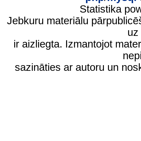
Statistika p
Jebkuru materiālu pārpublic
uz 
ir aizliegta. Izmantojot materi
nep
sazināties ar autoru un no