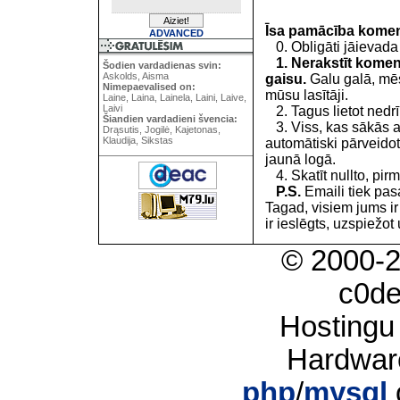
Īsa pamācība kome
ADVANCED
0. Obligāti jāievada
1. Nerakstīt koment
Šodien vardadienas svin:
Askolds, Aisma
gaisu.
Galu galā, mēs
Nimepaevalised on:
mūsu lasītāji.
Laine, Laina, Lainela, Laini, Laive,
Laivi
2. Tagus lietot nedrīk
Šiandien vardadieni švencia:
3. Viss, kas sākās 
Drąsutis, Jogilė, Kajetonas,
Klaudija, Sikstas
automātiski pārveidot
jaunā logā.
4. Skatīt nullto, pirm
P.S.
Emaili tiek pa
Tagad, visiem jums i
ir ieslēgts, uzspiežot 
© 2000-
c0d
Hostingu
Hardwar
php
/
mysql