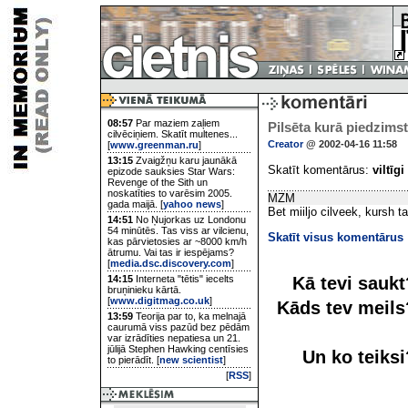
08:57
Par maziem zaļiem
Pilsēta kurā piedzimst 
cilvēciņiem. Skatīt multenes...
Creator
@ 2002-04-16 11:58
[
www.greenman.ru
]
13:15
Zvaigžņu karu jaunākā
Skatīt komentārus:
viltīgi
epizode sauksies Star Wars:
Revenge of the Sith un
noskatīties to varēsim 2005.
MZM
gada maijā. [
yahoo news
]
Bet miiljo cilveek, kursh ta
14:51
No Ņujorkas uz Londonu
54 minūtēs. Tas viss ar vilcienu,
Skatīt visus komentārus
kas pārvietosies ar ~8000 km/h
ātrumu. Vai tas ir iespējams?
[
media.dsc.discovery.com
]
Kā tevi sauk
14:15
Interneta "tētis" iecelts
bruņinieku kārtā.
[
www.digitmag.co.uk
]
Kāds tev meil
13:59
Teorija par to, ka melnajā
caurumā viss pazūd bez pēdām
var izrādīties nepatiesa un 21.
jūlijā Stephen Hawking centīsies
Un ko teiks
to pierādīt. [
new scientist
]
[
RSS
]