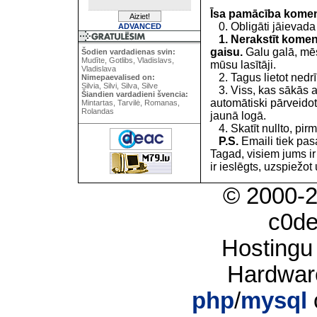
Īsa pamācība kome
0. Obligāti jāievada
ADVANCED
1. Nerakstīt koment
gaisu.
Galu galā, mēs
Šodien vardadienas svin:
Mudīte, Gotlibs, Vladislavs,
mūsu lasītāji.
Vladislava
2. Tagus lietot nedrīk
Nimepaevalised on:
Silvia, Silvi, Silva, Silve
3. Viss, kas sākās 
Šiandien vardadieni švencia:
automātiski pārveidot
Mintartas, Tarvilė, Romanas,
Rolandas
jaunā logā.
4. Skatīt nullto, pirm
P.S.
Emaili tiek pa
Tagad, visiem jums i
ir ieslēgts, uzspiežot 
© 2000-
c0d
Hostingu
Hardwar
php
/
mysql