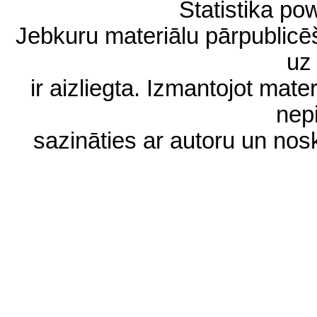
Statistika p
Jebkuru materiālu pārpublic
uz 
ir aizliegta. Izmantojot materi
nep
sazināties ar autoru un no