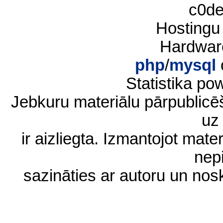
c0d
Hostingu
Hardwar
php
/
mysql
Statistika p
Jebkuru materiālu pārpublic
uz 
ir aizliegta. Izmantojot materi
nep
sazināties ar autoru un no