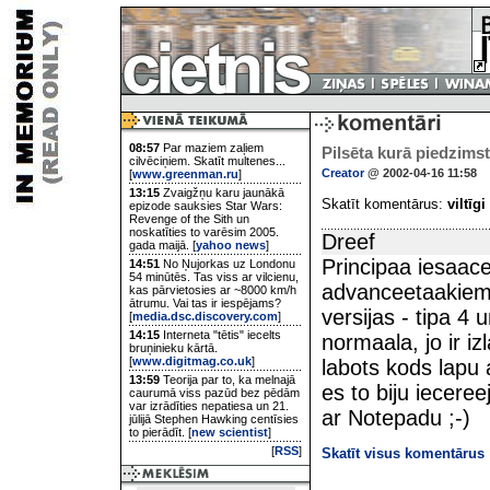
08:57
Par maziem zaļiem
Pilsēta kurā piedzimst 
cilvēciņiem. Skatīt multenes...
Creator
@ 2002-04-16 11:58
[
www.greenman.ru
]
13:15
Zvaigžņu karu jaunākā
Skatīt komentārus:
viltīgi
epizode sauksies Star Wars:
Revenge of the Sith un
noskatīties to varēsim 2005.
Dreef
gada maijā. [
yahoo news
]
Principaa iesaace
14:51
No Ņujorkas uz Londonu
54 minūtēs. Tas viss ar vilcienu,
advanceetaakiem 
kas pārvietosies ar ~8000 km/h
ātrumu. Vai tas ir iespējams?
versijas - tipa 4
[
media.dsc.discovery.com
]
14:15
Interneta "tētis" iecelts
normaala, jo ir iz
bruņinieku kārtā.
[
www.digitmag.co.uk
]
labots kods lapu
13:59
Teorija par to, ka melnajā
es to biju ieceree
caurumā viss pazūd bez pēdām
var izrādīties nepatiesa un 21.
ar Notepadu ;-)
jūlijā Stephen Hawking centīsies
to pierādīt. [
new scientist
]
[
RSS
]
Skatīt visus komentārus