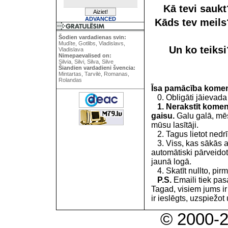
Kā tevi sauk
ADVANCED
Kāds tev meil
Šodien vardadienas svin:
Mudīte, Gotlibs, Vladislavs,
Un ko teiks
Vladislava
Nimepaevalised on:
Silvia, Silvi, Silva, Silve
Šiandien vardadieni švencia:
Mintartas, Tarvilė, Romanas,
Rolandas
Īsa pamācība kome
0. Obligāti jāievada
1. Nerakstīt koment
gaisu.
Galu galā, mēs
mūsu lasītāji.
2. Tagus lietot nedrīk
3. Viss, kas sākās 
automātiski pārveidot
jaunā logā.
4. Skatīt nullto, pirm
P.S.
Emaili tiek pa
Tagad, visiem jums i
ir ieslēgts, uzspiežot 
© 2000-