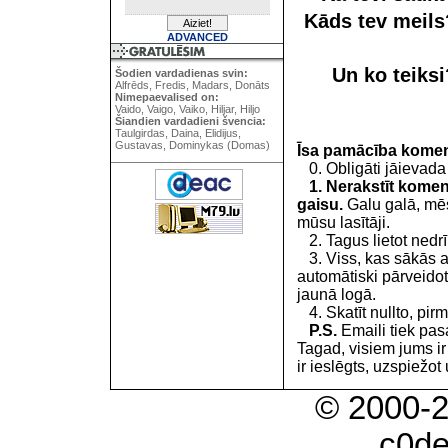
Kāds tev meil
ADVANCED
Un ko teiks
Šodien vardadienas svin:
Alfrēds, Fredis, Madars, Donāts
Nimepaevalised on:
Vaido, Vaigo, Vaiko, Hiljar, Hiljo
Šiandien vardadieni švencia:
Taulgirdas, Daina, Elidijus,
Gustavas, Dominykas (Domas)
Īsa pamācība kome
0. Obligāti jāievada
1. Nerakstīt koment
gaisu.
Galu galā, mēs
mūsu lasītāji.
2. Tagus lietot nedrīk
3. Viss, kas sākās 
automātiski pārveidot
jaunā logā.
4. Skatīt nullto, pirm
P.S.
Emaili tiek pa
Tagad, visiem jums i
ir ieslēgts, uzspiežot 
© 2000-
c0d