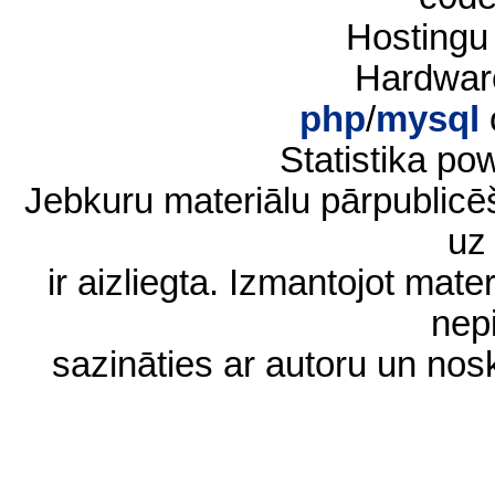
Hostingu
Hardwar
php
/
mysql
Statistika p
Jebkuru materiālu pārpublic
uz 
ir aizliegta. Izmantojot materi
nep
sazināties ar autoru un no