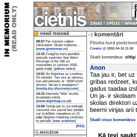
08:57
Par maziem zaļiem
Pilsēta kurā piedzimst 
cilvēciņiem. Skatīt multenes...
Creator
@ 2002-04-16 11:58
[
www.greenman.ru
]
13:15
Zvaigžņu karu jaunākā
Skatīt komentārus:
viltīgi
epizode sauksies Star Wars:
Revenge of the Sith un
noskatīties to varēsim 2005.
Anon
gada maijā. [
yahoo news
]
Taa jau ir, bet uz
14:51
No Ņujorkas uz Londonu
54 minūtēs. Tas viss ar vilcienu,
gribas redzeet, ku
kas pārvietosies ar ~8000 km/h
ātrumu. Vai tas ir iespējams?
gadus taadaa iz
[
media.dsc.discovery.com
]
14:15
Interneta "tētis" iecelts
Un ja- ir skolaam
bruņinieku kārtā.
[
www.digitmag.co.uk
]
skolas direktori u
13:59
Teorija par to, ka melnajā
beerni vinjas arii 
caurumā viss pazūd bez pēdām
var izrādīties nepatiesa un 21.
jūlijā Stephen Hawking centīsies
Skatīt visus komentārus
to pierādīt. [
new scientist
]
[
RSS
]
Kā tevi sauk