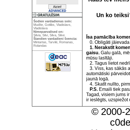
ADVANCED
Un ko teiks
Šodien vardadienas svin:
Mudīte, Gotlibs, Vladislavs,
Vladislava
Nimepaevalised on:
Silvia, Silvi, Silva, Silve
Īsa pamācība kome
Šiandien vardadieni švencia:
0. Obligāti jāievada
Mintartas, Tarvilė, Romanas,
Rolandas
1. Nerakstīt koment
gaisu.
Galu galā, mēs
mūsu lasītāji.
2. Tagus lietot nedrīk
3. Viss, kas sākās 
automātiski pārveidot
jaunā logā.
4. Skatīt nullto, pirm
P.S.
Emaili tiek pa
Tagad, visiem jums i
ir ieslēgts, uzspiežot 
© 2000-
c0d