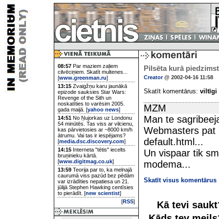
08:57
Par maziem zaļiem
Pilsēta kurā piedzimst 
cilvēciņiem. Skatīt multenes...
Creator
@ 2002-04-16 11:58
[
www.greenman.ru
]
13:15
Zvaigžņu karu jaunākā
Skatīt komentārus:
viltīgi
epizode sauksies Star Wars:
Revenge of the Sith un
noskatīties to varēsim 2005.
MZM
gada maijā. [
yahoo news
]
Man te sagribeej
14:51
No Ņujorkas uz Londonu
54 minūtēs. Tas viss ar vilcienu,
Webmasters pat n
kas pārvietosies ar ~8000 km/h
ātrumu. Vai tas ir iespējams?
default.html...
[
media.dsc.discovery.com
]
14:15
Interneta "tētis" iecelts
Un vispaar tik sm
bruņinieku kārtā.
[
www.digitmag.co.uk
]
modema...
13:59
Teorija par to, ka melnajā
caurumā viss pazūd bez pēdām
Skatīt visus komentārus
var izrādīties nepatiesa un 21.
jūlijā Stephen Hawking centīsies
to pierādīt. [
new scientist
]
[
RSS
]
Kā tevi sauk
Kāds tev meil