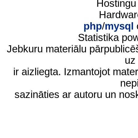
Hostingu
Hardwar
php
/
mysql
Statistika p
Jebkuru materiālu pārpublic
uz 
ir aizliegta. Izmantojot materi
nep
sazināties ar autoru un no