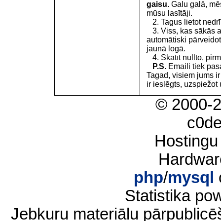
gaisu.
Galu galā, mēs
mūsu lasītāji.
2. Tagus lietot nedrīk
3. Viss, kas sākās 
automātiski pārveidot
jaunā logā.
4. Skatīt nullto, pirm
P.S.
Emaili tiek pa
Tagad, visiem jums i
ir ieslēgts, uzspiežot 
© 2000-
c0d
Hostingu
Hardwar
php
/
mysql
Statistika p
Jebkuru materiālu pārpublic