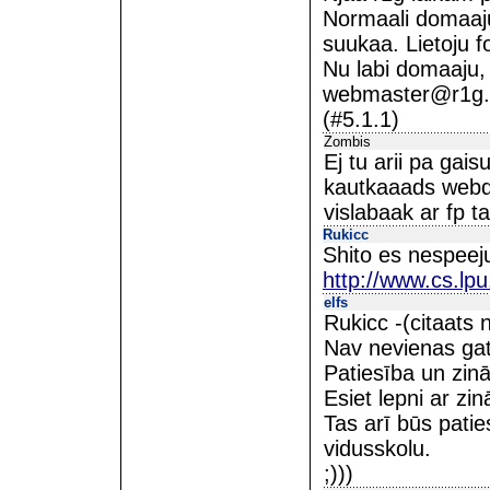
Normaali domaaj
suukaa. Lietoju f
Nu labi domaaju,
webmaster@r1g.ed
(#5.1.1)
Zombis
Ej tu arii pa gai
kautkaaads webdis
vislabaak ar fp t
Rukicc
Shito es nespeeju
http://www.cs.lpu
elfs
Rukicc -(citaats 
Nav nevienas gat
Patiesība un zinā
Esiet lepni ar z
Tas arī būs patie
vidusskolu.
;)))