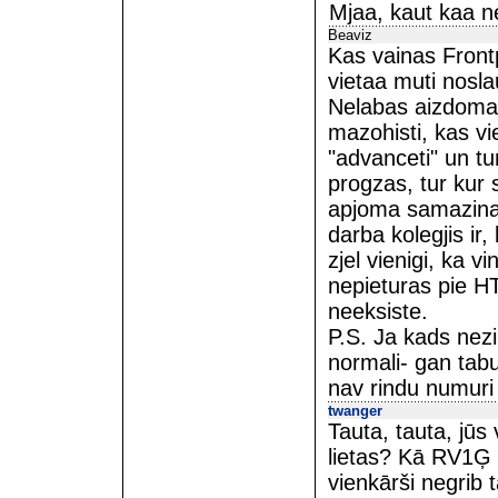
Mjaa, kaut kaa n
Beaviz
Kas vainas Frontp
vietaa muti noslau
Nelabas aizdomas,
mazohisti, kas vi
"advanceti" un tu
progzas, tur kur
apjoma samazinat,
darba kolegjis ir, 
zjel vienigi, ka v
nepieturas pie H
neeksiste.
P.S. Ja kads nezi
normali- gan tabu
nav rindu numuri
twanger
Tauta, tauta, jūs
lietas? Kā RV1Ģ b
vienkārši negrib t