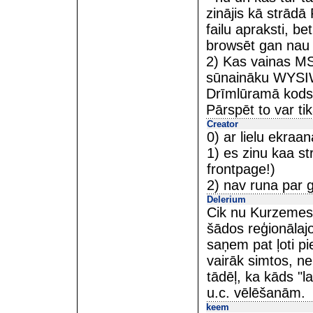
zinājis kā strādā 
failu apraksti, be
browsēt gan nau l
2) Kas vainas MS
sūnaināku WYSIW
Drīmlūramā kods 
Pārspēt to var ti
Creator
0) ar lielu ekraa
1) es zinu kaa st
frontpage!)
2) nav runa par 
Delerium
Cik nu Kurzemes 
šādos reģionālajo
saņem pat ļoti p
vairāk simtos, ne
tādēļ, ka kāds "l
u.c. vēlēšanām.
keem