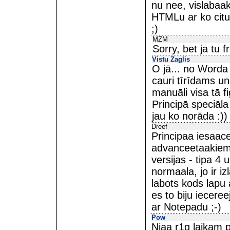
nu nee, vislabaa
HTMLu ar ko citu i
;)
MZM
Sorry, bet ja tu f
Vistu Zaglis
O jā... no Worda
cauri tīrīdams un
manuāli visa tā fi
Principā speciāl
jau ko norāda :))
Dreef
Principaa iesaace
advanceetaakiem 
versijas - tipa 4
normaala, jo ir iz
labots kods lapu
es to biju ieceree
ar Notepadu ;-)
Pow
Njaa r1g laikam p