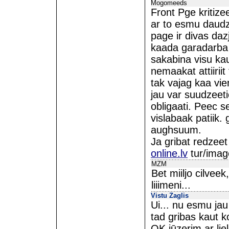
Mogomeeds
Front Pge kritizee
ar to esmu daudz
page ir divas daz
kaada garadarba 
sakabina visu kau
nemaakat attiirii
tak vajag kaa vie
jau var suudzeeti
obligaati. Peec s
vislabaak patiik.
aughsuum.
Ja gribat redzeet
online.lv
tur/image
MZM
Bet miiljo cilveek
liiimeni...
Vistu Zaglis
Ui... nu esmu jau 
tad gribas kaut ko
OK jūzerim ar lie