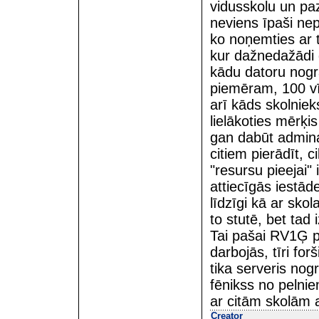
vidusskolu un pa
neviens īpaši nep
ko noņemties ar t
kur dažnedažādi g
kādu datoru nogra
piemēram, 100 vīr
arī kāds skolnieks
lielākoties mērķi
gan dabūt admina 
citiem pierādīt, c
"resursu pieejai" 
attiecīgās iestāde
līdzīgi kā ar skol
to stutē, bet tad 
Tai pašai RV1Ģ p
darbojās, tīri fo
tika serveris nog
fēnikss no pelni
ar citām skolām ar
Creator