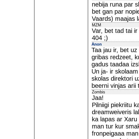
nebija runa par 
bet gan par nopi
Vaards) maajas 
MZM
Var, bet tad tai 
404 ;)
Anon
Taa jau ir, bet uz
gribas redzeet, ku
gadus taadaa iz
Un ja- ir skolaam
skolas direktori u
beerni vinjas arii 
Zombis
Jaa!
Pilniigi piekriit
dreamweiveris la
ka lapas ar Xaru u
man tur kur smaka
fronpeigaaa man v