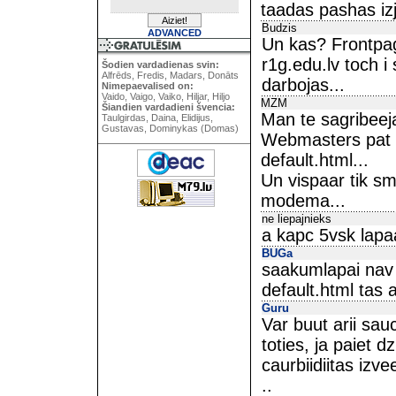
taadas pashas iz
Budzis
ADVANCED
Un kas? Frontpag
r1g.edu.lv toch i 
Šodien vardadienas svin:
Alfrēds, Fredis, Madars, Donāts
darbojas...
Nimepaevalised on:
Vaido, Vaigo, Vaiko, Hiljar, Hiljo
MZM
Šiandien vardadieni švencia:
Man te sagribeej
Taulgirdas, Daina, Elidijus,
Gustavas, Dominykas (Domas)
Webmasters pat n
default.html...
Un vispaar tik sm
modema...
ne liepajnieks
a kapc 5vsk lapa
BUGa
saakumlapai nav o
default.html tas 
Guru
Var buut arii sau
toties, ja paiet d
caurbiidiitas izvee
..