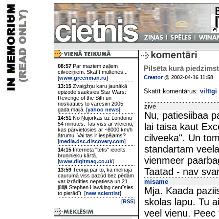
08:57
Par maziem zaļiem
Pilsēta kurā piedzimst 
cilvēciņiem. Skatīt multenes...
Creator
@ 2002-04-16 11:58
[
www.greenman.ru
]
13:15
Zvaigžņu karu jaunākā
Skatīt komentārus:
viltīgi
epizode sauksies Star Wars:
Revenge of the Sith un
noskatīties to varēsim 2005.
zive
gada maijā. [
yahoo news
]
Nu, patiesiibaa p
14:51
No Ņujorkas uz Londonu
54 minūtēs. Tas viss ar vilcienu,
lai taisa kaut Exc
kas pārvietosies ar ~8000 km/h
ātrumu. Vai tas ir iespējams?
cilveeka". Un tom
[
media.dsc.discovery.com
]
standartam veela
14:15
Interneta "tētis" iecelts
bruņinieku kārtā.
vienmeer paarbaga
[
www.digitmag.co.uk
]
Taatad - nav svar
13:59
Teorija par to, ka melnajā
caurumā viss pazūd bez pēdām
misame
var izrādīties nepatiesa un 21.
jūlijā Stephen Hawking centīsies
Mja. Kaada pazii
to pierādīt. [
new scientist
]
skolas lapu. Tu
[
RSS
]
veel vienu. Peec