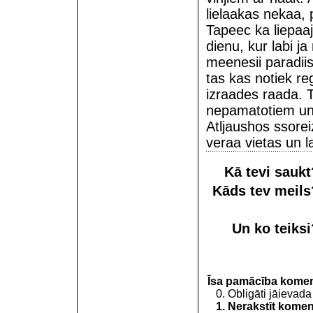
lielaakas nekaa, 
Tapeec ka liepaaj
dienu, kur labi j
meenesii paradiis
tas kas notiek re
izraades raada. 
nepamatotiem un 
Atljaushos ssorei
veraa vietas un l
Kā tevi sauk
Kāds tev meil
Un ko teiks
Īsa pamācība kome
0. Obligāti jāievada
1. Nerakstīt koment