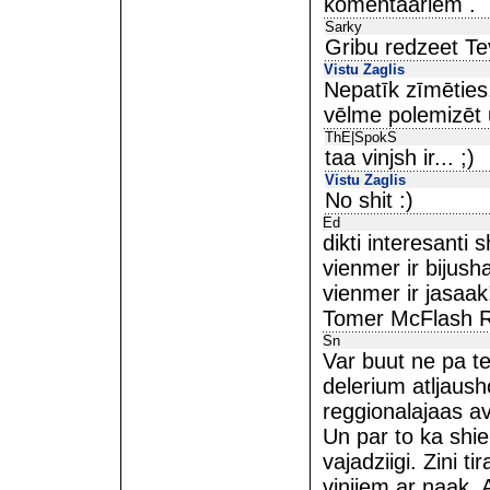
komentaariem .
Sarky
Gribu redzeet Te
Vistu Zaglis
Nepatīk zīmēties..
vēlme polemizēt u
ThE|SpokS
taa vinjsh ir... ;)
Vistu Zaglis
No shit :)
Ed
dikti interesanti 
vienmer ir bijush
vienmer ir jasaak!
Tomer McFlash R
Sn
Var buut ne pa t
delerium atljaus
reggionalajaas av
Un par to ka shie
vajadziigi. Zini ti
vinjiem ar naak. 