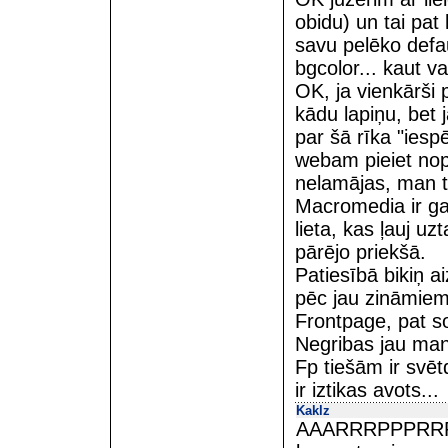
obidu) un tai pat 
savu pelēko defa
bgcolor... kaut v
OK, ja vienkārši 
kādu lapiņu, bet 
par šā rīka "iesp
webam pieiet nopi
nelamājas, man t
Macromedia ir ga
lieta, kas ļauj u
pārējo priekšā.
Patiesībā bikiņ a
pēc jau zināmiem
Frontpage, pat s
Negribas jau man 
Fp tiešām ir svēt
ir iztikas avots...
Kaklz
AAARRRPPPRRRAA