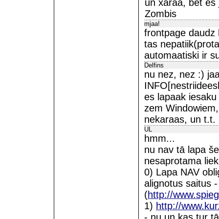
un xaraa, bet es j
Zombis
mjaa!
frontpage daudz l
tas nepatiik(prot
automaatiski ir s
Delfins
nu nez, nez :) ja
INFO[nestriideesh
es lapaak iesaku 
zem Windowiem, j
nekaraas, un t.t.
UL
hmm...
nu nav tā lapa š
nesaprotama liek
0) Lapa NAV obligā
alignotus saitus 
(
http://www.spieg
1)
http://www.kur
- nu un kas tur 