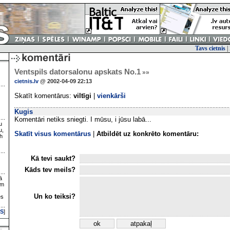
Tavs cietnis
|
Ventspils datorsalonu apskats No.1
»»
cietnis.lv
@ 2002-04-09 22:13
Skatīt komentārus:
viltīgi
|
vienkārši
Kugis
Komentāri netiks sniegti. I mūsu, i jūsu labā...
u
u,
Skatīt visus komentārus
|
Atbildēt uz konkrēto komentāru:
h
Kā tevi saukt?
Kāds tev meils?
ā
ām
Un ko teiksi?
es
S
]