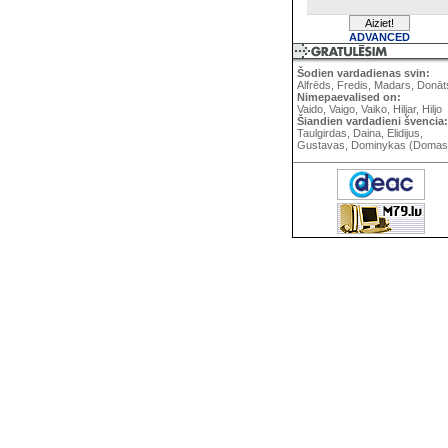
ADVANCED
Šodien vardadienas svin:
Alfrēds, Fredis, Madars, Donāt
Nimepaevalised on:
Vaido, Vaigo, Vaiko, Hiljar, Hiljo
Šiandien vardadieni švencia:
Taulgirdas, Daina, Elidijus,
Gustavas, Dominykas (Domas