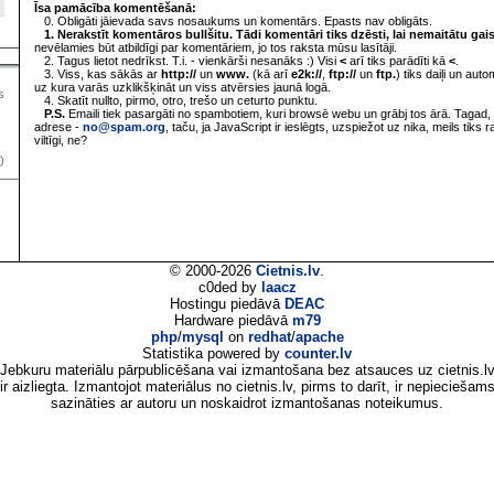
Īsa pamācība komentēšanā:
0. Obligāti jāievada savs nosaukums un komentārs. Epasts nav obligāts.
1. Nerakstīt komentāros bullšitu. Tādi komentāri tiks dzēsti, lai nemaitātu gai
nevēlamies būt atbildīgi par komentāriem, jo tos raksta mūsu lasītāji.
2. Tagus lietot nedrīkst. T.i. - vienkārši nesanāks :) Visi
<
arī tiks parādīti kā
<
.
3. Viss, kas sākās ar
http://
un
www.
(kā arī
e2k://
,
ftp://
un
ftp.
) tiks daiļi un aut
uz kura varās uzklikšķināt un viss atvērsies jaunā logā.
s
4. Skatīt nullto, pirmo, otro, trešo un ceturto punktu.
P.S.
Emaili tiek pasargāti no spambotiem, kuri browsē webu un grābj tos ārā. Tagad, 
adrese -
no@spam.org
, taču, ja JavaScript ir ieslēgts, uzspiežot uz nika, meils tiks 
viltīgi, ne?
)
© 2000-2026
Cietnis.lv
.
c0ded by
laacz
Hostingu piedāvā
DEAC
Hardware piedāvā
m79
php
/
mysql
on
redhat
/
apache
Statistika powered by
counter.lv
Jebkuru materiālu pārpublicēšana vai izmantošana bez atsauces uz cietnis.l
ir aizliegta. Izmantojot materiālus no cietnis.lv, pirms to darīt, ir nepieciešam
sazināties ar autoru un noskaidrot izmantošanas noteikumus.