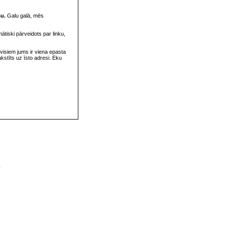
su.
Galu galā, mēs
omātiski pārveidots par linku,
visiem jums ir viena epasta
rakstīts uz īsto adresi. Eku
v
s