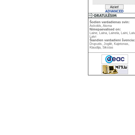
ADVANCED
Šodien vardadienas svin:
Askolds, Aisma
Nimepaevalised on:
Laine, Laina, Lainela, Laini, Lai
Laivi
Šiandien vardadieni švencia:
Drąsutis, Jogilė, Kajetonas,
Klaudija, Sikstas