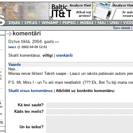
Tavs cietnis
|
Dzīve tīklā. 2004. gads
»»
laacz
@ 2002-04-09 12:51
Skatīt komentārus:
viltīgi
|
vienkārši
Vaards
Nee...
u
Mieraa nevar likties! Taksh saape - Laacz un raksta patiesais autors pie
u,
h
P.S. Mr, Miss I - un Tu arii mani neatbalsti :(??? Ek, Bet Tu biji mana cer
Skatīt visus komentārus
|
Atbildēt uz konkrēto komentāru:
ā
Kā tevi saukt?
ām
Kāds tev meils?
es
S
]
Un ko teiksi?