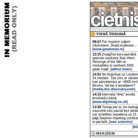
08:57
Par maziem zaļiem
cilvēciņiem. Skatīt multenes...
[
www.greenman.ru
]
13:15
Zvaigžņu karu jaunākā
epizode sauksies Star Wars:
Revenge of the Sith un
noskatīties to varēsim 2005.
gada maijā. [
yahoo news
]
14:51
No Ņujorkas uz London
54 minūtēs. Tas viss ar vilcien
kas pārvietosies ar ~8000 km/
ātrumu. Vai tas ir iespējams?
[
media.dsc.discovery.com
]
14:15
Interneta "tētis" iecelts
bruņinieku kārtā.
[
www.digitmag.co.uk
]
13:59
Teorija par to, ka melnaj
caurumā viss pazūd bez pēd
var izrādīties nepatiesa un 21.
jūlijā Stephen Hawking centīsi
to pierādīt. [
new scientist
]
[
RS