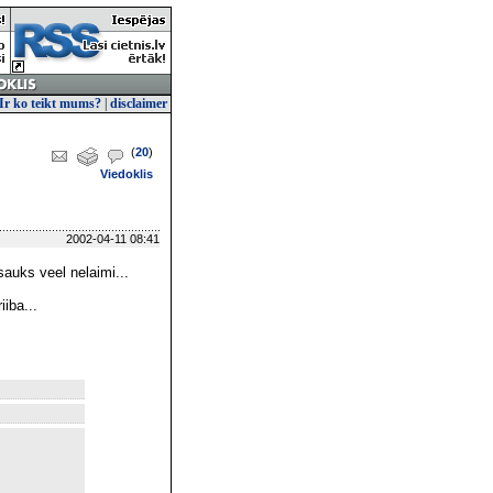
Ir ko teikt mums?
|
disclaimer
(
20
)
Viedoklis
2002-04-11 08:41
sauks veel nelaimi...
iiba...