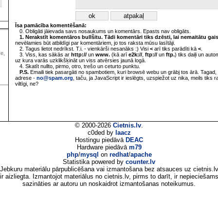
Īsa pamācība komentēšanā:
0. Obligāti jāievada savs nosaukums un komentārs. Epasts nav obligāts.
1. Nerakstīt komentāros bullšitu. Tādi komentāri tiks dzēsti, lai nemaitātu gai
nevēlamies būt atbildīgi par komentāriem, jo tos raksta mūsu lasītāji.
2. Tagus lietot nedrīkst. T.i. - vienkārši nesanāks :) Visi
<
arī tiks parādīti kā
<
.
ve,
3. Viss, kas sākās ar
http://
un
www.
(kā arī
e2k://
,
ftp://
un
ftp.
) tiks daiļi un aut
uz kura varās uzklikšķināt un viss atvērsies jaunā logā.
4. Skatīt nullto, pirmo, otro, trešo un ceturto punktu.
P.S.
Emaili tiek pasargāti no spambotiem, kuri browsē webu un grābj tos ārā. Tagad, 
adrese -
no@spam.org
, taču, ja JavaScript ir ieslēgts, uzspiežot uz nika, meils tiks 
viltīgi, ne?
© 2000-2026
Cietnis.lv
.
c0ded by
laacz
Hostingu piedāvā
DEAC
Hardware piedāvā
m79
php
/
mysql
on
redhat
/
apache
Statistika powered by
counter.lv
Jebkuru materiālu pārpublicēšana vai izmantošana bez atsauces uz cietnis.l
ir aizliegta. Izmantojot materiālus no cietnis.lv, pirms to darīt, ir nepieciešam
sazināties ar autoru un noskaidrot izmantošanas noteikumus.