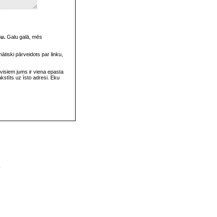
su.
Galu galā, mēs
omātiski pārveidots par linku,
visiem jums ir viena epasta
rakstīts uz īsto adresi. Eku
v
s