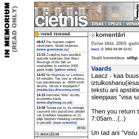
08:57
Par maziem zaļiem
Dzīve tīklā. 2004. gads
cilvēciņiem. Skatīt multenes...
laacz
@ 2002-04-09 12:51
[
www.greenman.ru
]
13:15
Zvaigžņu karu jaunākā
Skatīt komentārus:
viltīgi
epizode sauksies Star Wars:
Revenge of the Sith un
noskatīties to varēsim 2005.
Vaards
gada maijā. [
yahoo news
]
Laacz - kaa buus
14:51
No Ņujorkas uz Londonu
54 minūtēs. Tas viss ar vilcienu,
iztulkoshanu(iesa
kas pārvietosies ar ~8000 km/h
ātrumu. Vai tas ir iespējams?
tekstu arii apstii
[
media.dsc.discovery.com
]
14:15
Interneta "tētis" iecelts
sleepjaas "visa sa
bruņinieku kārtā.
[
www.digitmag.co.uk
]
13:59
Teorija par to, ka melnajā
Then you return to 
caurumā viss pazūd bez pēdām
var izrādīties nepatiesa un 21.
7:05am...(..)
jūlijā Stephen Hawking centīsies
to pierādīt. [
new scientist
]
[
RSS
]
Un tad arii "Vistu