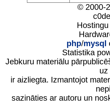
© 2000-
c0d
Hostingu
Hardwar
php
/
mysql
Statistika p
Jebkuru materiālu pārpublic
uz 
ir aizliegta. Izmantojot materi
nep
sazināties ar autoru un no