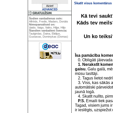
Skatīt visus komentārus
ADVANCED
Kā tevi sauk
Šodien vardadienas svin:
Kāds tev meil
Alfrēds, Fredis, Madars, Donāts
Nimepaevalised on:
Vaido, Vaigo, Vaiko, Hiljar, Hiljo
Šiandien vardadieni švencia:
Taulgirdas, Daina, Elidijus,
Un ko teiks
Gustavas, Dominykas (Domas)
Īsa pamācība kome
0. Obligāti jāievada
1. Nerakstīt koment
gaisu.
Galu galā, mēs
mūsu lasītāji.
2. Tagus lietot nedrīk
3. Viss, kas sākās 
automātiski pārveidot
jaunā logā.
4. Skatīt nullto, pirm
P.S.
Emaili tiek pa
Tagad, visiem jums i
ir ieslēgts, uzspiežot 